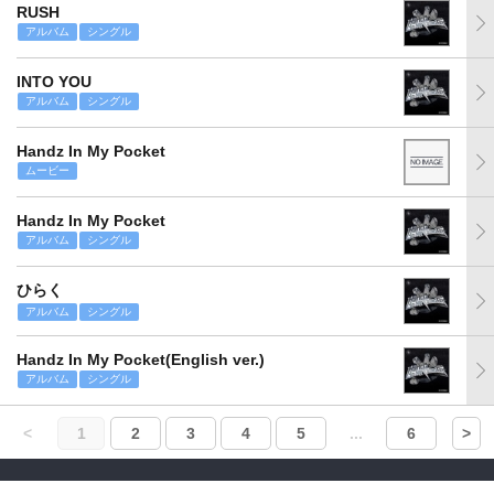
RUSH
アルバム
シングル
INTO YOU
アルバム
シングル
Handz In My Pocket
ムービー
Handz In My Pocket
アルバム
シングル
ひらく
アルバム
シングル
Handz In My Pocket(English ver.)
アルバム
シングル
<
1
2
3
4
5
...
6
>