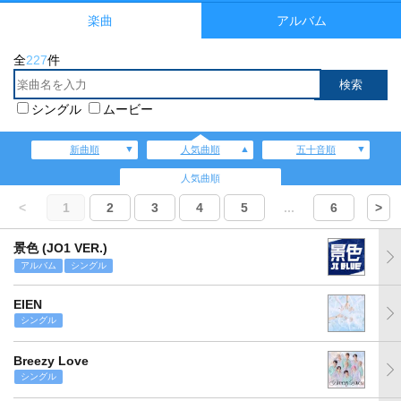
楽曲
アルバム
全
227
件
シングル
ムービー
新曲順
人気曲順
五十音順
人気曲順
<
1
2
3
4
5
...
6
>
景色 (JO1 VER.)
アルバム
シングル
EIEN
シングル
Breezy Love
シングル