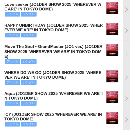
Love seeker (JO1DER SHOW 2025 'WHEREVER W
E ARE' IN TOKYO DOME)
アルバム
シングル
HAPPY UNBIRTHDAY (JO1DER SHOW 2025 'WHER
EVER WE ARE' IN TOKYO DOME)
アルバム
シングル
Move The Soul～GrandMaster (JO1 ver.) (JO1DER
SHOW 2025 'WHEREVER WE ARE' IN TOKYO DOM
E)
アルバム
シングル
WHERE DO WE GO (JO1DER SHOW 2025 'WHERE
VER WE ARE' IN TOKYO DOME)
アルバム
シングル
Aqua (JO1DER SHOW 2025 'WHEREVER WE ARE' I
N TOKYO DOME)
アルバム
シングル
ICY (JO1DER SHOW 2025 'WHEREVER WE ARE' IN
TOKYO DOME)
アルバム
シングル