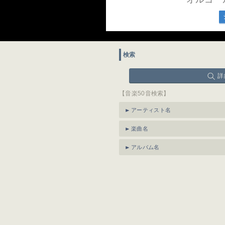
検索
詳
【音楽50音検索】
アーティスト名
楽曲名
アルバム名