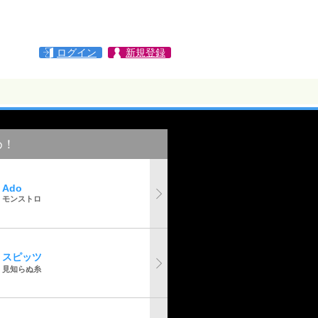
ログイン
新規登録
め！
Ado
モンストロ
スピッツ
見知らぬ糸