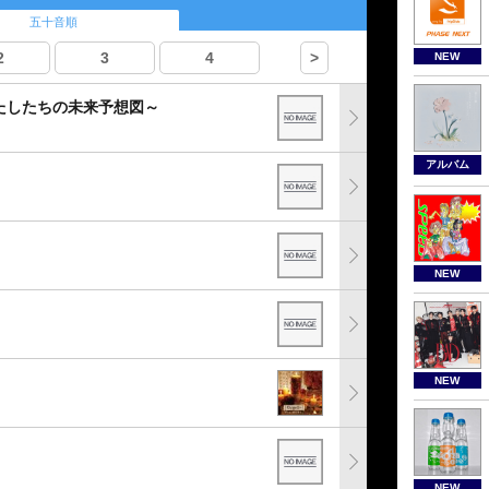
五十音順
2
3
4
>
NEW
たしたちの未来予想図～
アルバム
NEW
NEW
NEW