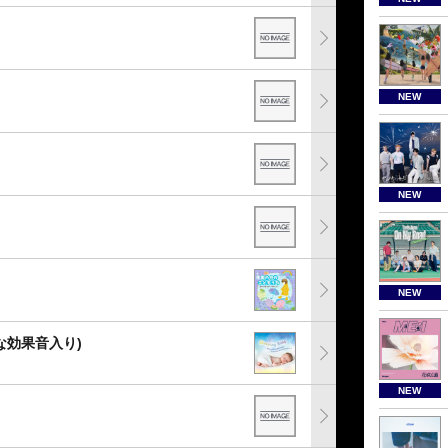
NEW
NEW
NEW
な効果音入り)
NEW