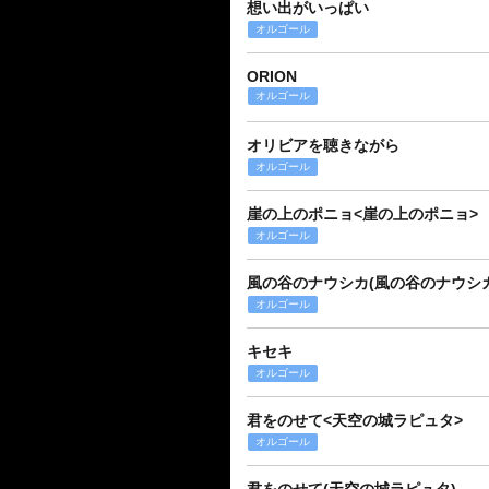
想い出がいっぱい
オルゴール
ORION
オルゴール
オリビアを聴きながら
オルゴール
崖の上のポニョ<崖の上のポニョ>
オルゴール
風の谷のナウシカ(風の谷のナウシカ
オルゴール
キセキ
オルゴール
君をのせて<天空の城ラピュタ>
オルゴール