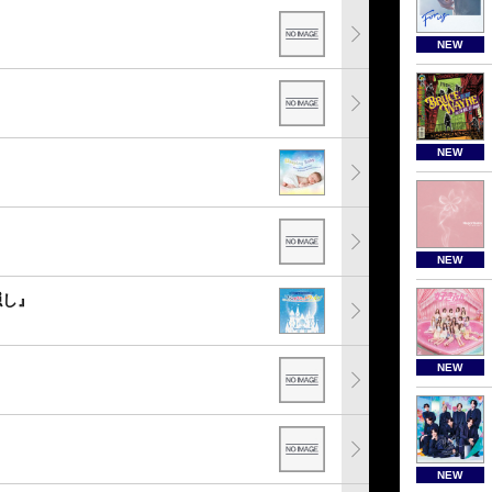
NEW
NEW
NEW
隠し』
NEW
NEW