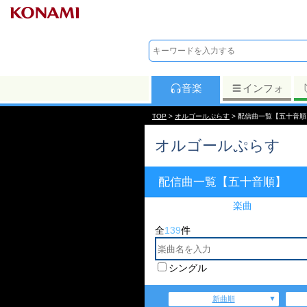
音楽
インフォ
TOP
>
オルゴールぷらす
> 配信曲一覧【五十音順
オルゴールぷらす
配信曲一覧【五十音順】
楽曲
全
139
件
シングル
新曲順