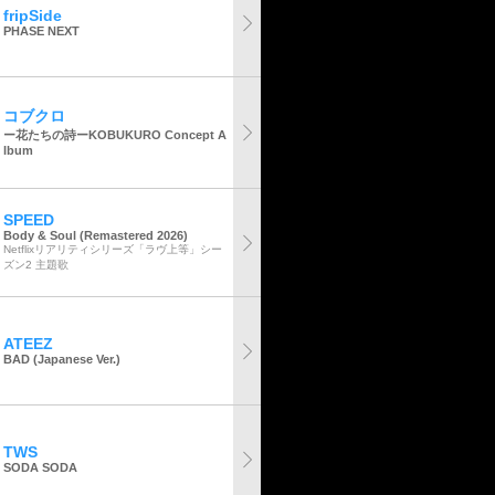
fripSide
PHASE NEXT
コブクロ
ー花たちの詩ーKOBUKURO Concept A
lbum
SPEED
Body & Soul (Remastered 2026)
Netflixリアリティシリーズ「ラヴ上等」シー
ズン2 主題歌
ATEEZ
BAD (Japanese Ver.)
TWS
SODA SODA