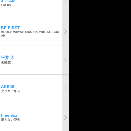
&TEAM
For us
BE:FIRST
BRUCE WAYNE feat. Flo Milli, ATL Jac
ob
平井 大
名残花
AKB48
クッキーキス
timelesz
消えない花火