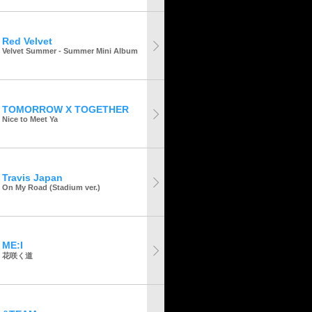
Red Velvet
Velvet Summer - Summer Mini Album
TOMORROW X TOGETHER
Nice to Meet Ya
Travis Japan
On My Road (Stadium ver.)
ME:I
花咲く道