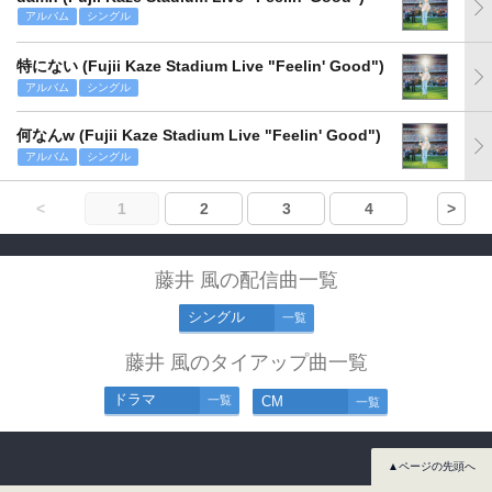
アルバム
シングル
特にない (Fujii Kaze Stadium Live "Feelin' Good")
アルバム
シングル
何なんw (Fujii Kaze Stadium Live "Feelin' Good")
アルバム
シングル
<
1
2
3
4
>
藤井 風の配信曲一覧
シングル
一覧
藤井 風のタイアップ曲一覧
ドラマ
一覧
CM
一覧
▲ページの先頭へ