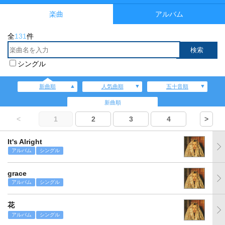
楽曲
アルバム
全
131
件
シングル
新曲順
人気曲順
五十音順
新曲順
<
1
2
3
4
>
It's Alright
アルバム
シングル
grace
アルバム
シングル
花
アルバム
シングル