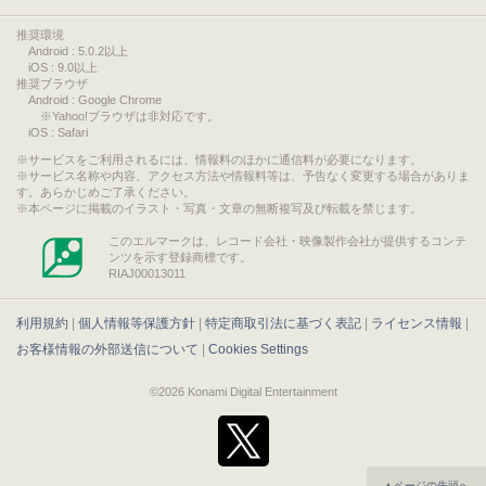
推奨環境
Android : 5.0.2以上
iOS : 9.0以上
推奨ブラウザ
Android : Google Chrome
※Yahoo!ブラウザは非対応です。
iOS : Safari
サービスをご利用されるには、情報料のほかに通信料が必要になります。
サービス名称や内容、アクセス方法や情報料等は、予告なく変更する場合がありま
す。あらかじめご了承ください。
本ページに掲載のイラスト・写真・文章の無断複写及び転載を禁じます。
このエルマークは、レコード会社・映像製作会社が提供するコンテ
ンツを示す登録商標です。
RIAJ00013011
利用規約
|
個人情報等保護方針
|
特定商取引法に基づく表記
|
ライセンス情報
|
お客様情報の外部送信について
|
Cookies Settings
©2026 Konami Digital Entertainment
▲ページの先頭へ