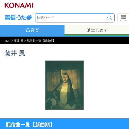
メニュー
音楽
はじめて
TOP
>
藤井 風
> 配信曲一覧【新曲順】
藤井 風
配信曲一覧【新曲順】