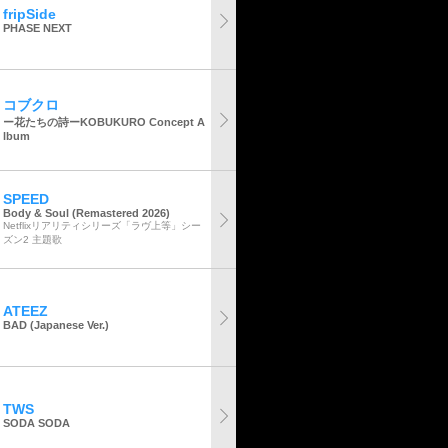
fripSide
PHASE NEXT
コブクロ
ー花たちの詩ーKOBUKURO Concept A
lbum
SPEED
Body & Soul (Remastered 2026)
Netflixリアリティシリーズ「ラヴ上等」シー
ズン2 主題歌
ATEEZ
BAD (Japanese Ver.)
TWS
SODA SODA