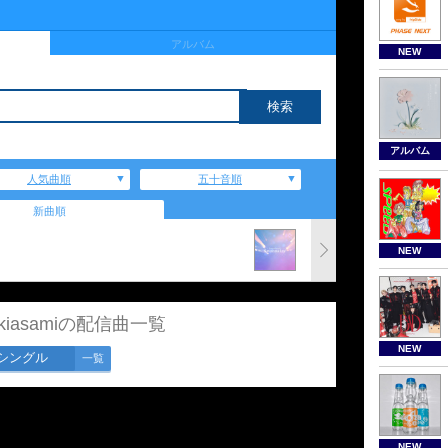
アルバム
NEW
アルバム
人気曲順
五十音順
新曲順
NEW
akiasamiの配信曲一覧
NEW
シングル
一覧
NEW