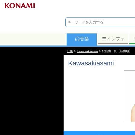
音楽
インフォ
TOP
>
Kawasakiasami
> 配信曲一覧【新曲順】
Kawasakiasami