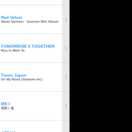
Red Velvet
Velvet Summer - Summer Mini Album
TOMORROW X TOGETHER
Nice to Meet Ya
Travis Japan
On My Road (Stadium ver.)
ME:I
花咲く道