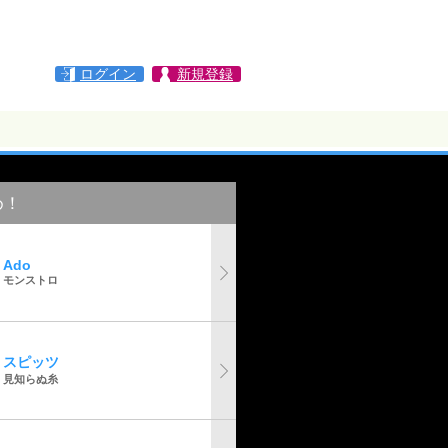
ログイン
新規登録
め！
Ado
モンストロ
スピッツ
見知らぬ糸