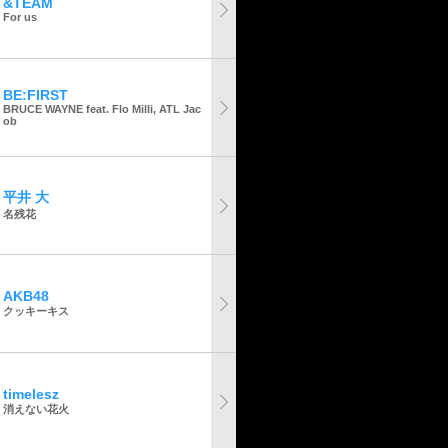
&TEAM
For us
BE:FIRST
BRUCE WAYNE feat. Flo Milli, ATL Jac
ob
平井 大
名残花
AKB48
クッキーキス
timelesz
消えない花火