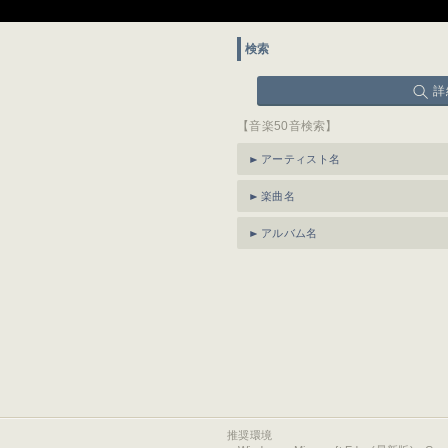
検索
詳
【音楽50音検索】
アーティスト名
楽曲名
アルバム名
推奨環境