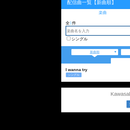
配信曲一覧【新曲順】
楽曲
全
1
件
シングル
新曲順
I wanna try
シングル
Kawas