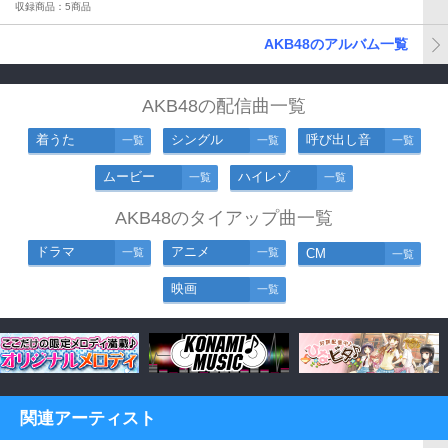
収録商品：5商品
AKB48のアルバム一覧
AKB48の配信曲一覧
着うた
シングル
呼び出し音
一覧
一覧
一覧
ムービー
ハイレゾ
一覧
一覧
AKB48のタイアップ曲一覧
ドラマ
アニメ
一覧
一覧
CM
一覧
映画
一覧
関連アーティスト