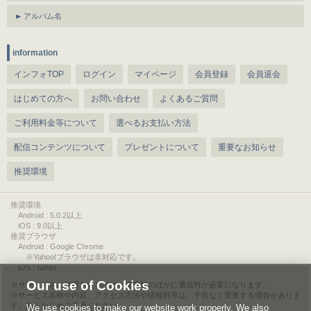
アルバム名
information
インフォTOP
ログイン
マイページ
会員登録
会員退会
はじめての方へ
お問い合わせ
よくあるご質問
ご利用料金等について
選べるお支払い方法
配信コンテンツについて
プレゼントについて
重要なお知らせ
推奨環境
推奨環境
Android : 5.0.2以上
iOS : 9.0以上
推奨ブラウザ
Android : Google Chrome
※Yahoo!ブラウザは非対応です。
iOS : Safari
Our use of Cookies
サービスをご利用されるには、情報料のほかに通信料が必要になります。
サービス名称や内容、アクセス方法や情報料等は、予告なく変更する場合がありま
す。あらかじめご了承ください。
We use cookies to make our website work properly. We also