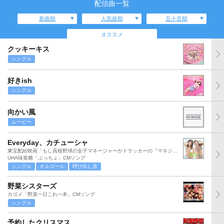
配信曲一覧
新曲順
人気曲順
五十音順
オススメ
クッキーキス
シングル
好きish
シングル
向かい風
ムービー
Everyday、カチューシャ
東宝配給映画「もし高校野球の女子マネージャーがドラッカーの『マネジメント』を読んだら」主題歌
UHA味覚糖「ぷっちょ」CMソング
シングル
オルゴール
呼び出し音
野菜シスターズ
カゴメ「野菜一日これ一本」CMソング
シングル
予約したクリスマス