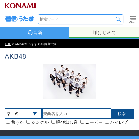
メニュー
音楽
はじめて
TOP
> AKB48のおすすめ配信曲一覧
AKB48
着うた
シングル
呼び出し音
ムービー
ハイレゾ