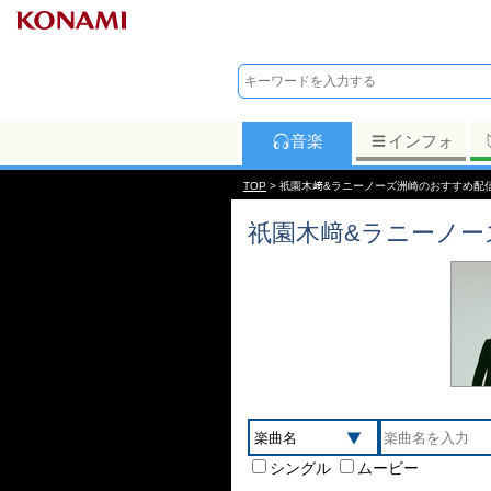
音楽
インフォ
TOP
> 祇園木﨑&ラニーノーズ洲崎のおすすめ配
祇園木﨑&ラニーノー
シングル
ムービー