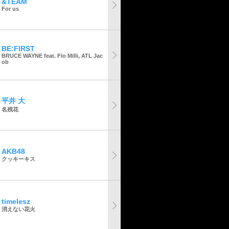
&TEAM
For us
BE:FIRST
BRUCE WAYNE feat. Flo Milli, ATL Jac
ob
平井 大
名残花
AKB48
クッキーキス
timelesz
消えない花火