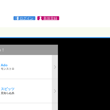
ログイン
新規登録
め！
Ado
モンストロ
スピッツ
見知らぬ糸