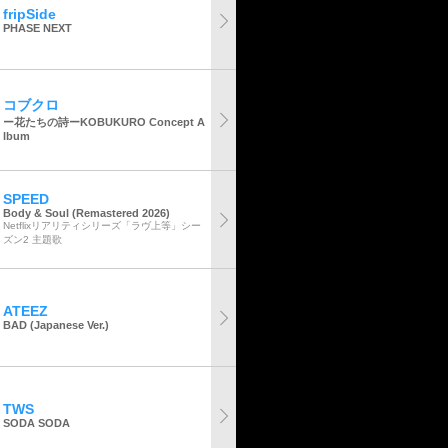
fripSide
PHASE NEXT
コブクロ
ー花たちの詩ーKOBUKURO Concept A
lbum
SPEED
Body & Soul (Remastered 2026)
Netflixリアリティシリーズ「ラヴ上等」シー
ズン2 主題歌
ATEEZ
BAD (Japanese Ver.)
TWS
SODA SODA