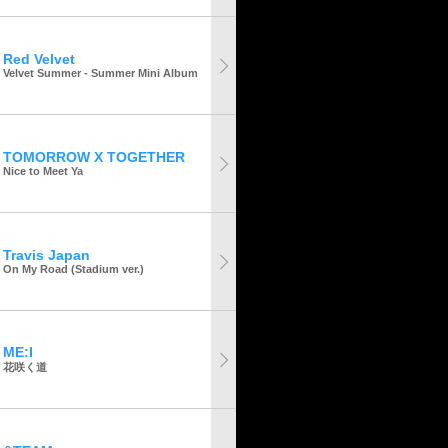
Red Velvet
Velvet Summer - Summer Mini Album
TOMORROW X TOGETHER
Nice to Meet Ya
Travis Japan
On My Road (Stadium ver.)
ME:I
花咲く道