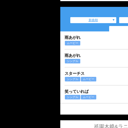
新曲順
雨あがれ
ムービー
雨あがれ
シングル
スターチス
シングル
ムービー
笑っていれば
シングル
ムービー
祇園木﨑&ラ