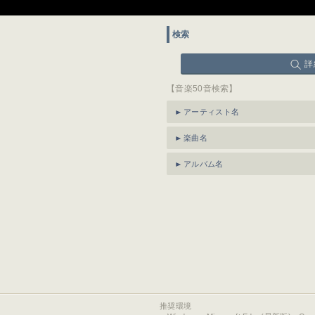
検索
詳
【音楽50音検索】
アーティスト名
楽曲名
アルバム名
推奨環境