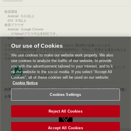
推奨環境
Android : 5.0.2以上
iOS : 9.0以上
推奨ブラウザ
Android : Google Chrome
※Yahoo!ブラウザは非対応です。
iOS : Safari
Our use of Cookies
サービスをご利用されるには、情報料のほかに通信料が必要になります。
サービス名称や内容、アクセス方法や情報料等は、予告なく変更する場合がありま
す。あらかじめご了承ください。
We use cookies to make our website work properly. We also
本ページに掲載のイラスト・写真・文章の無断複写及び転載を禁じます。
use cookies to analyze the traffic of our website, to provide
you with the advertisement tailored to your interest, and to li
このエルマークは、レコード会社・映像製作会社が提供するコンテ
nk our website to the social media. If you select “Accept All
ンツを示す登録商標です。
RIAJ00013011
Cookies”, all of these cookies will be used on our website.
Cookie Notice
利用規約
|
個人情報等保護方針
|
特定商取引法に基づく表記
|
ライセンス情報
|
Cookies Settings
お客様情報の外部送信について
|
Cookies Settings
©2026 Konami Digital Entertainment
Reject All Cookies
Accept All Cookies