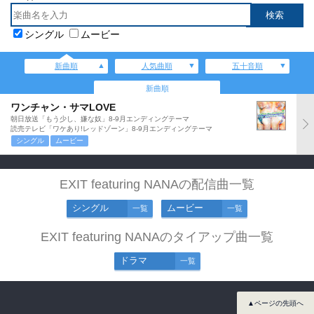
シングル
ムービー
新曲順
人気曲順
五十音順
新曲順
ワンチャン・サマLOVE
朝日放送「もう少し、嫌な奴」8-9月エンディングテーマ
読売テレビ「ワケあり!レッドゾーン」8-9月エンディングテーマ
シングル
ムービー
EXIT featuring NANAの配信曲一覧
シングル
ムービー
一覧
一覧
EXIT featuring NANAのタイアップ曲一覧
ドラマ
一覧
▲ページの先頭へ