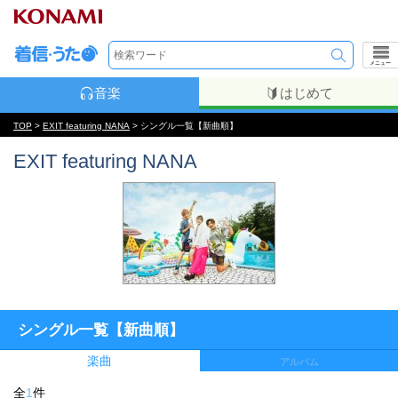
メニュー
音楽
はじめて
TOP
>
EXIT featuring NANA
> シングル一覧【新曲順】
EXIT featuring NANA
シングル一覧【新曲順】
楽曲
アルバム
全
1
件