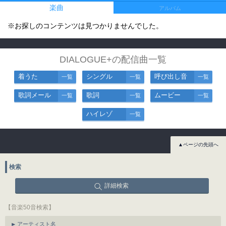
楽曲
アルバム
※お探しのコンテンツは見つかりませんでした。
DIALOGUE+の配信曲一覧
着うた
シングル
呼び出し音
一覧
一覧
一覧
歌詞メール
歌詞
ムービー
一覧
一覧
一覧
ハイレゾ
一覧
▲ページの先頭へ
検索
詳細検索
【音楽50音検索】
アーティスト名