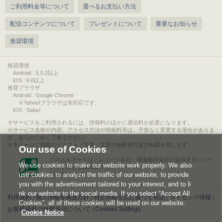
ご利用料金等について
選べるお支払い方法
配信コンテンツについて
プレゼントについて
重要なお知らせ
推奨環境
推奨環境
Android : 5.0.2以上
iOS : 9.0以上
推奨ブラウザ
Android : Google Chrome
※Yahoo!ブラウザは非対応です。
iOS : Safari
サービスをご利用されるには、情報料のほかに通信料が必要になります。
サービス名称や内容、アクセス方法や情報料等は、予告なく変更する場合がありま
す。あらかじめご了承ください。
本ページに掲載のイラスト・写真・文章の無断複写及び転載を禁じます。
Our use of Cookies
このエルマークは、レコード会社・映像製作会社が提供するコンテ
We use cookies to make our website work properly. We also
ンツを示す登録商標です。
use cookies to analyze the traffic of our website, to provide
RIAJ00013011
you with the advertisement tailored to your interest, and to li
nk our website to the social media. If you select “Accept All
利用規約
|
個人情報等保護方針
|
特定商取引法に基づく表記
|
ライセンス情報
|
Cookies”, all of these cookies will be used on our website.
お客様情報の外部送信について
|
Cookies Settings
Cookie Notice