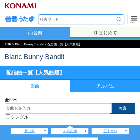
メニュー
音楽
はじめて
TOP
>
Blanc Bunny Bandit
> 配信曲一覧【人気曲順】
Blanc Bunny Bandit
配信曲一覧【人気曲順】
楽曲
アルバム
全
65
件
シングル
新曲順
人気曲順
五十音順