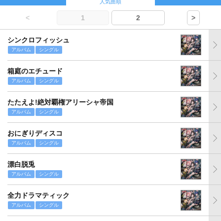
人気曲順
<
1
2
>
シンクロフィッシュ
アルバム
シングル
箱庭のエチュード
アルバム
シングル
たたえよ!絶対覇権アリーシャ帝国
アルバム
シングル
おにぎりディスコ
アルバム
シングル
漂白脱兎
アルバム
シングル
全力ドラマティック
アルバム
シングル