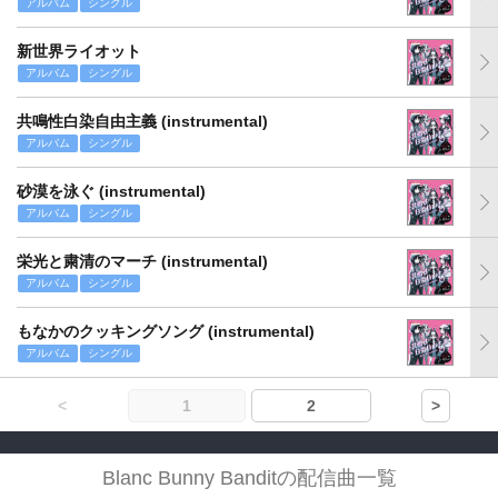
アルバム
シングル
新世界ライオット
アルバム
シングル
共鳴性白染自由主義 (instrumental)
アルバム
シングル
砂漠を泳ぐ (instrumental)
アルバム
シングル
栄光と粛清のマーチ (instrumental)
アルバム
シングル
もなかのクッキングソング (instrumental)
アルバム
シングル
<
1
2
>
Blanc Bunny Banditの配信曲一覧