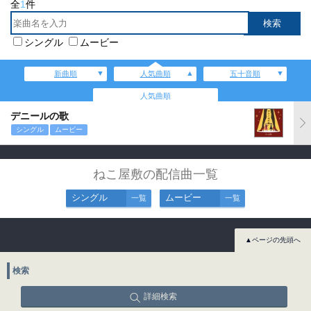
全
1
件
シングル
ムービー
新曲順
人気曲順
五十音順
人気曲順
デニールの歌
シングル
ムービー
ねこ屋敷の配信曲一覧
シングル
ムービー
一覧
一覧
▲ページの先頭へ
検索
詳細検索