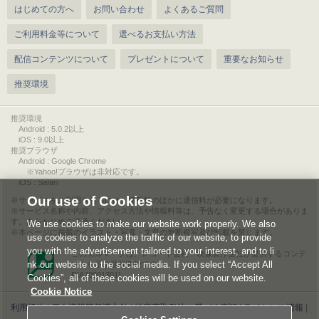
はじめての方へ
お問い合わせ
よくあるご質問
ご利用料金等について
選べるお支払い方法
配信コンテンツについて
プレゼントについて
重要なお知らせ
推奨環境
推奨環境
Android : 5.0.2以上
iOS : 9.0以上
推奨ブラウザ
Android : Google Chrome
※Yahoo!ブラウザは非対応です。
iOS : Safari
Our use of Cookies
サービスをご利用されるには、情報料のほかに通信料が必要になります。
サービス名称や内容、アクセス方法や情報料等は、予告なく変更する場合がありま
す。あらかじめご了承ください。
We use cookies to make our website work properly. We also
本ページに掲載のイラスト・写真・文章の無断複写及び転載を禁じます。
use cookies to analyze the traffic of our website, to provide
you with the advertisement tailored to your interest, and to li
このエルマークは、レコード会社・映像製作会社が提供するコンテ
nk our website to the social media. If you select “Accept All
ンツを示す登録商標です。
RIAJ00013011
Cookies”, all of these cookies will be used on our website.
Cookie Notice
利用規約
|
個人情報等保護方針
|
特定商取引法に基づく表記
|
ライセンス情報
|