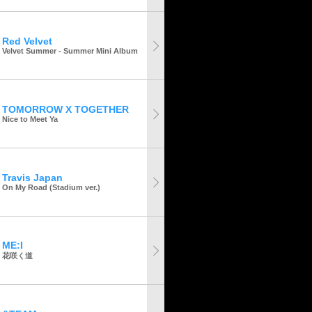
Red Velvet
Velvet Summer - Summer Mini Album
TOMORROW X TOGETHER
Nice to Meet Ya
Travis Japan
On My Road (Stadium ver.)
ME:I
花咲く道