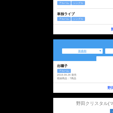
アルバム
シングル
単独ライブ
アルバム
シングル
新曲順
出囃子
アルバム
2018.09.26 発売
収録商品：7商品
野
野田クリスタル(