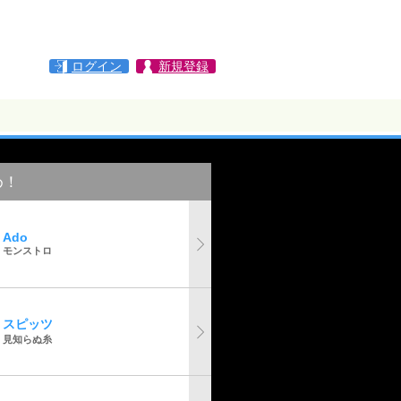
ログイン
新規登録
め！
Ado
モンストロ
スピッツ
見知らぬ糸