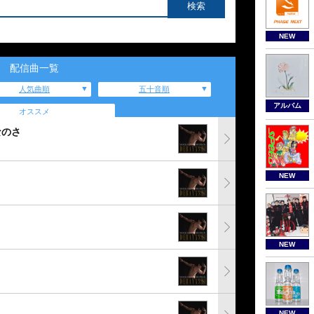
NEW
配信曲一覧
人気曲順
五十音順
アルバム
オススメ
なのさ
NEW
NEW
NEW