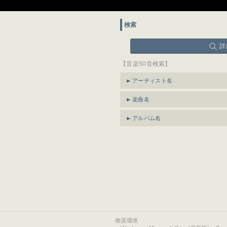
検索
詳
【音楽50音検索】
アーティスト名
楽曲名
アルバム名
推奨環境