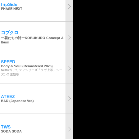
fripSide
PHASE NEXT
コブクロ
ー花たちの詩ーKOBUKURO Concept A
lbum
SPEED
Body & Soul (Remastered 2026)
Netflixリアリティシリーズ「ラヴ上等」シー
ズン2 主題歌
ATEEZ
BAD (Japanese Ver.)
TWS
SODA SODA