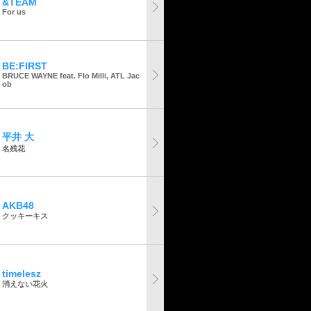
&TEAM
For us
BE:FIRST
BRUCE WAYNE feat. Flo Milli, ATL Jac
ob
平井 大
名残花
AKB48
クッキーキス
timelesz
消えない花火