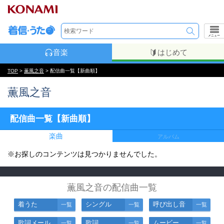
メニュー
音楽
はじめて
TOP
>
薫風之音
> 配信曲一覧【新曲順】
薫風之音
配信曲一覧【新曲順】
楽曲
アルバム
※お探しのコンテンツは見つかりませんでした。
薫風之音の配信曲一覧
着うた
シングル
呼び出し音
一覧
一覧
一覧
歌詞メール
歌詞
ムービー
一覧
一覧
一覧