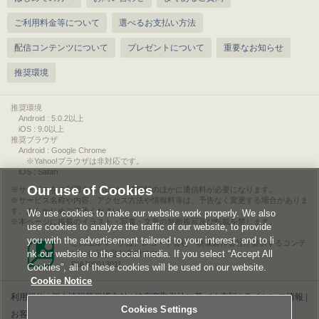
ご利用料金等について
選べるお支払い方法
配信コンテンツについて
プレゼントについて
重要なお知らせ
推奨環境
推奨環境
Android : 5.0.2以上
iOS : 9.0以上
推奨ブラウザ
Android : Google Chrome
※Yahoo!ブラウザは非対応です。
iOS : Safari
Our use of Cookies
サービスをご利用されるには、情報料のほかに通信料が必要になります。
サービス名称や内容、アクセス方法や情報料等は、予告なく変更する場合がありま
す。あらかじめご了承ください。
We use cookies to make our website work properly. We also
本ページに掲載のイラスト・写真・文章の無断複写及び転載を禁じます。
use cookies to analyze the traffic of our website, to provide
you with the advertisement tailored to your interest, and to li
このエルマークは、レコード会社・映像製作会社が提供するコンテ
nk our website to the social media. If you select “Accept All
ンツを示す登録商標です。
RIAJ00013011
Cookies”, all of these cookies will be used on our website.
Cookie Notice
利用規約
|
個人情報等保護方針
|
特定商取引法に基づく表記
|
ライセンス情報
|
Cookies Settings
お客様情報の外部送信について
|
Cookies Settings