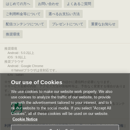
はじめての方へ
お問い合わせ
よくあるご質問
ご利用料金等について
選べるお支払い方法
配信コンテンツについて
プレゼントについて
重要なお知らせ
推奨環境
推奨環境
Android : 5.0.2以上
iOS : 9.0以上
推奨ブラウザ
Android : Google Chrome
※Yahoo!ブラウザは非対応です。
iOS : Safari
Our use of Cookies
サービスをご利用されるには、情報料のほかに通信料が必要になります。
サービス名称や内容、アクセス方法や情報料等は、予告なく変更する場合がありま
す。あらかじめご了承ください。
We use cookies to make our website work properly. We also
本ページに掲載のイラスト・写真・文章の無断複写及び転載を禁じます。
use cookies to analyze the traffic of our website, to provide
you with the advertisement tailored to your interest, and to li
このエルマークは、レコード会社・映像製作会社が提供するコンテ
nk our website to the social media. If you select “Accept All
ンツを示す登録商標です。
RIAJ00013011
Cookies”, all of these cookies will be used on our website.
Cookie Notice
利用規約
|
個人情報等保護方針
|
特定商取引法に基づく表記
|
ライセンス情報
|