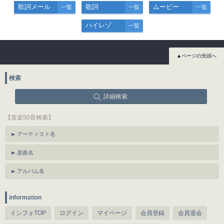
歌詞メール
歌詞
ムービー
一覧
一覧
一覧
ハイレゾ
一覧
▲ページの先頭へ
検索
詳細検索
【音楽50音検索】
アーティスト名
楽曲名
アルバム名
information
インフォTOP
ログイン
マイページ
会員登録
会員退会