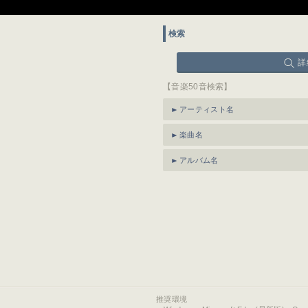
検索
詳
【音楽50音検索】
アーティスト名
楽曲名
アルバム名
推奨環境