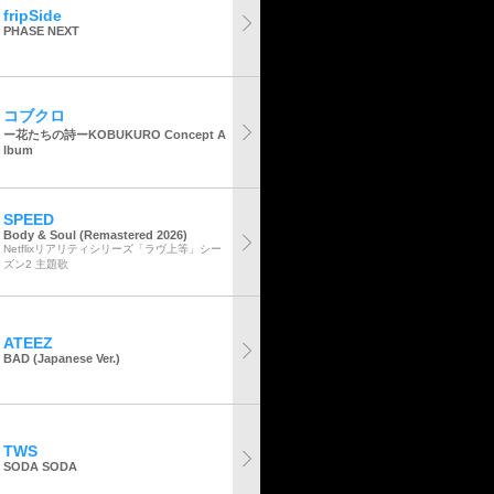
fripSide
PHASE NEXT
コブクロ
ー花たちの詩ーKOBUKURO Concept A
lbum
SPEED
Body & Soul (Remastered 2026)
Netflixリアリティシリーズ「ラヴ上等」シー
ズン2 主題歌
ATEEZ
BAD (Japanese Ver.)
TWS
SODA SODA