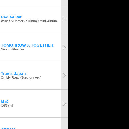
Red Velvet
Velvet Summer - Summer Mini Album
TOMORROW X TOGETHER
Nice to Meet Ya
Travis Japan
On My Road (Stadium ver.)
ME:I
花咲く道