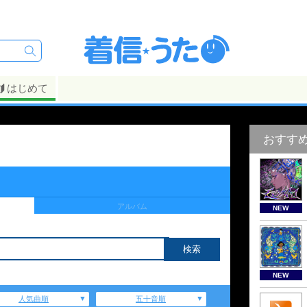
はじめて
おすす
アルバム
NEW
NEW
人気曲順
五十音順