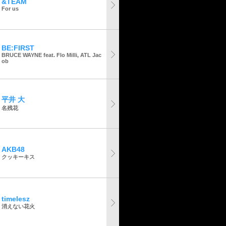
&TEAM
For us
BE:FIRST
BRUCE WAYNE feat. Flo Milli, ATL Jac
ob
平井 大
名残花
AKB48
クッキーキス
timelesz
消えない花火