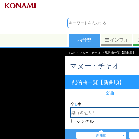
音楽
インフォ
TOP
>
マヌー・チャオ
> 配信曲一覧【新曲順】
マヌー・チャオ
配信曲一覧【新曲順】
楽曲
全
1
件
シングル
新曲順