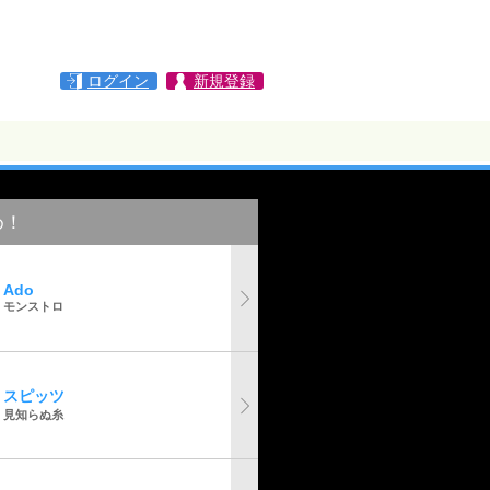
ログイン
新規登録
め！
Ado
モンストロ
スピッツ
見知らぬ糸