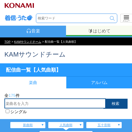
メニュー
音楽
はじめて
TOP
>
KAMサウンドチーム
> 配信曲一覧【人気曲順】
KAMサウンドチーム
配信曲一覧【人気曲順】
楽曲
アルバム
全
175
件
シングル
新曲順
人気曲順
五十音順