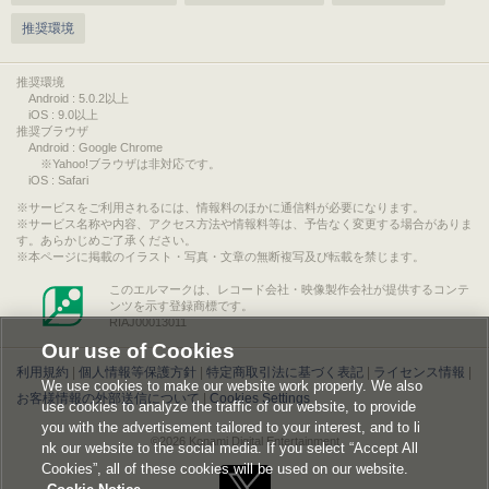
推奨環境
推奨環境
Android : 5.0.2以上
iOS : 9.0以上
推奨ブラウザ
Android : Google Chrome
※Yahoo!ブラウザは非対応です。
iOS : Safari
サービスをご利用されるには、情報料のほかに通信料が必要になります。
サービス名称や内容、アクセス方法や情報料等は、予告なく変更する場合がありま
す。あらかじめご了承ください。
本ページに掲載のイラスト・写真・文章の無断複写及び転載を禁じます。
このエルマークは、レコード会社・映像製作会社が提供するコンテ
ンツを示す登録商標です。
RIAJ00013011
Our use of Cookies
利用規約
|
個人情報等保護方針
|
特定商取引法に基づく表記
|
ライセンス情報
|
We use cookies to make our website work properly. We also
お客様情報の外部送信について
|
Cookies Settings
use cookies to analyze the traffic of our website, to provide
you with the advertisement tailored to your interest, and to li
©2026 Konami Digital Entertainment
nk our website to the social media. If you select “Accept All
Cookies”, all of these cookies will be used on our website.