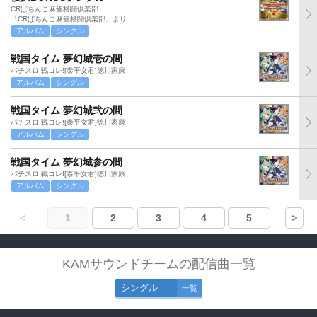
CRぱちんこ麻雀格闘倶楽部
「CRぱちんこ麻雀格闘倶楽部」より
アルバム
シングル
戦国タイム 夢幻城壱の間
パチスロ 戦コレ![泰平女君]徳川家康
アルバム
シングル
戦国タイム 夢幻城弐の間
パチスロ 戦コレ![泰平女君]徳川家康
アルバム
シングル
戦国タイム 夢幻城参の間
パチスロ 戦コレ![泰平女君]徳川家康
アルバム
シングル
<
1
2
3
4
5
>
KAMサウンドチームの配信曲一覧
シングル
一覧