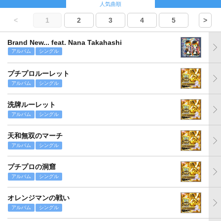
人気曲順
<
1
2
3
4
5
>
Brand New... feat. Nana Takahashi
アルバム
シングル
プチプロルーレット
アルバム
シングル
洗牌ルーレット
アルバム
シングル
天和無双のマーチ
アルバム
シングル
プチプロの洞窟
アルバム
シングル
オレンジマンの戦い
アルバム
シングル