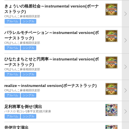
きょういの格差社会～instrumental version(ボーナ
ストラック)
CRぱちんこ麻雀格闘倶楽部
アルバム
シングル
パラレルモチベーション～instrumental version(ボ
ーナストラック)
CRぱちんこ麻雀格闘倶楽部
アルバム
シングル
ひなたまちとせと円周率～instrumental version(ボ
ーナストラック)
CRぱちんこ麻雀格闘倶楽部
アルバム
シングル
realize～instrumental version(ボーナストラック)
CRぱちんこ麻雀格闘倶楽部
アルバム
シングル
足利将軍を倒せ!演出
パチスロ 戦コレ![泰平女君]徳川家康
アルバム
シングル
井伊注文演出