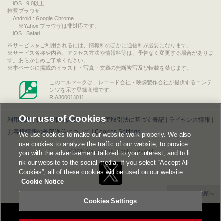
iOS : 9.0以上
推奨ブラウザ
Android : Google Chrome
※Yahoo!ブラウザは非対応です。
iOS : Safari
サービスをご利用されるには、情報料のほかに通信料が必要になります。
サービス名称や内容、アクセス方法や情報料等は、予告なく変更する場合がありま
す。あらかじめご了承ください。
本ページに掲載のイラスト・写真・文章の無断複写及び転載を禁じます。
このエルマークは、レコード会社・映像製作会社が提供するコンテ
ンツを示す登録商標です。
RIAJ00013011
Our use of Cookies
利用規約
|
個人情報等保護方針
|
特定商取引法に基づく表記
|
ライセンス情報
|
お客様情報の外部送信について
|
Cookies Settings
We use cookies to make our website work properly. We also
use cookies to analyze the traffic of our website, to provide
©2026 Konami Digital Entertainment
you with the advertisement tailored to your interest, and to li
nk our website to the social media. If you select “Accept All
Cookies”, all of these cookies will be used on our website.
Cookie Notice
▲ページの先頭へ
Cookies Settings