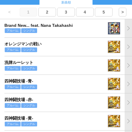
新曲順
<
1
2
3
4
5
>
Brand New... feat. Nana Takahashi
アルバム
シングル
オレンジマンの戦い
アルバム
シングル
洗牌ルーレット
アルバム
シングル
四神闘技場 -青-
アルバム
シングル
四神闘技場 -赤-
アルバム
シングル
四神闘技場 -黄-
アルバム
シングル