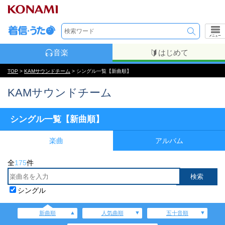
メニュー
音楽
はじめて
TOP
>
KAMサウンドチーム
> シングル一覧【新曲順】
KAMサウンドチーム
シングル一覧【新曲順】
楽曲
アルバム
全
175
件
シングル
新曲順
人気曲順
五十音順