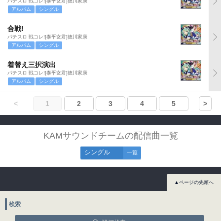
パチスロ 戦コレ![泰平女君]徳川家康
アルバム
シングル
合戦!
パチスロ 戦コレ![泰平女君]徳川家康
アルバム
シングル
着替え三択演出
パチスロ 戦コレ![泰平女君]徳川家康
アルバム
シングル
<
1
2
3
4
5
>
KAMサウンドチームの配信曲一覧
シングル
一覧
▲ページの先頭へ
検索