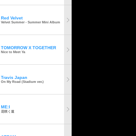
Red Velvet
Velvet Summer - Summer Mini Album
TOMORROW X TOGETHER
Nice to Meet Ya
Travis Japan
On My Road (Stadium ver.)
ME:I
花咲く道