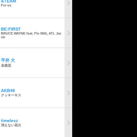
&TEAM
For us
BE:FIRST
BRUCE WAYNE feat. Flo Milli, ATL Jac
ob
平井 大
名残花
AKB48
クッキーキス
timelesz
消えない花火