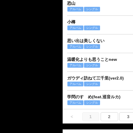
恐山
アルバム
シングル
小樽
アルバム
シングル
思い出は美しくない
アルバム
シングル
温暖化よりも思うことnew
アルバム
シングル
ガウディ訪ねて三千里(ver2.0)
アルバム
シングル
学問のすゝめ(feat.巡音ルカ)
アルバム
シングル
<
1
2
3