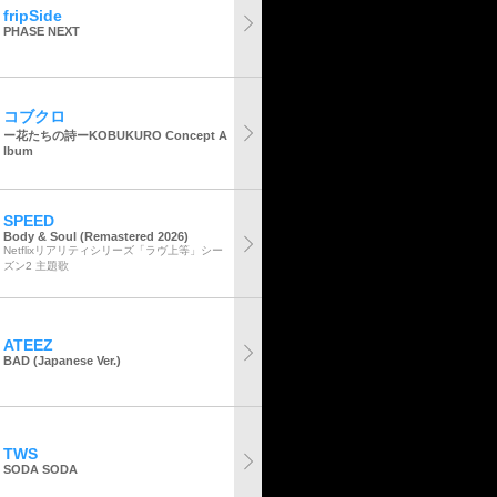
fripSide
PHASE NEXT
コブクロ
ー花たちの詩ーKOBUKURO Concept A
lbum
SPEED
Body & Soul (Remastered 2026)
Netflixリアリティシリーズ「ラヴ上等」シー
ズン2 主題歌
ATEEZ
BAD (Japanese Ver.)
TWS
SODA SODA