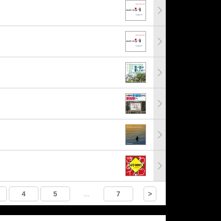
4
5
...
7
>