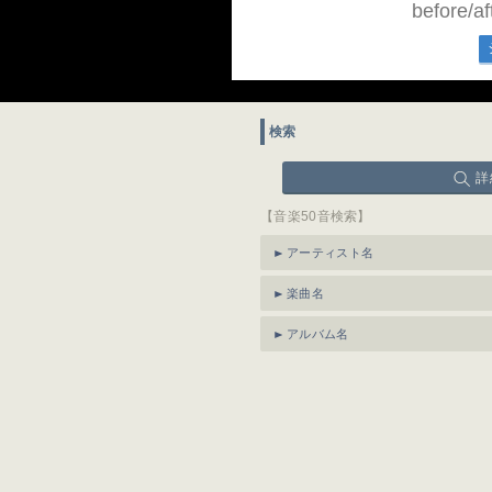
before
検索
詳
【音楽50音検索】
アーティスト名
楽曲名
アルバム名