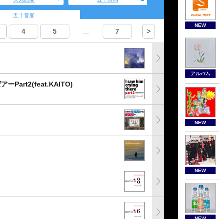
五十音順
NEW
4
5
...
7
>
アルバム
rt2(feat.KAITO)
NEW
NEW
NEW