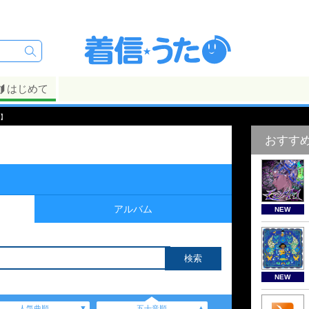
はじめて
順】
おすす
アルバム
NEW
NEW
人気曲順
五十音順