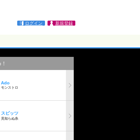
ログイン
新規登録
め！
Ado
モンストロ
スピッツ
見知らぬ糸