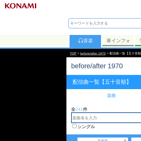
音楽
インフォ
TOP
>
before/after 1970
> 配信曲一覧【五十音
before/after 1970
配信曲一覧【五十音順】
楽曲
全
241
件
シングル
新曲順