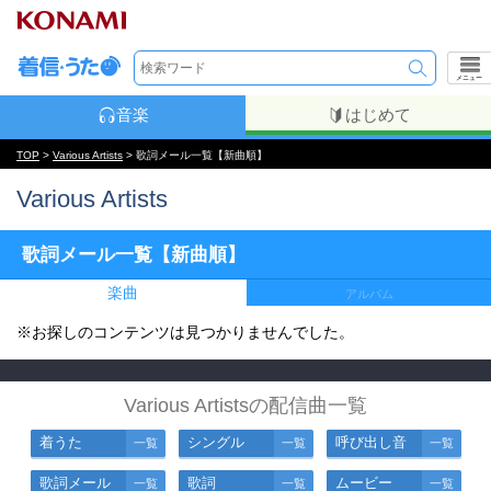
メニュー
音楽
はじめて
TOP
>
Various Artists
> 歌詞メール一覧【新曲順】
Various Artists
歌詞メール一覧【新曲順】
楽曲
アルバム
※お探しのコンテンツは見つかりませんでした。
Various Artistsの配信曲一覧
着うた
シングル
呼び出し音
一覧
一覧
一覧
歌詞メール
歌詞
ムービー
一覧
一覧
一覧