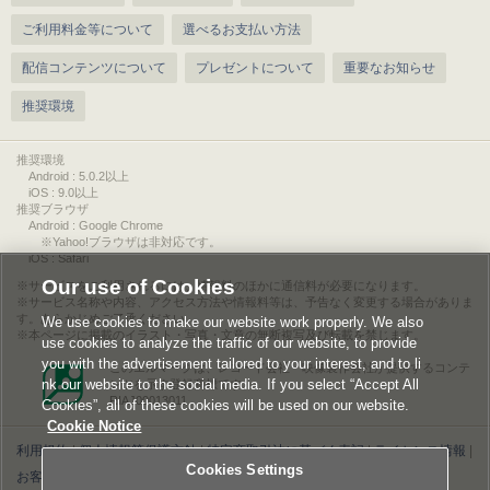
ご利用料金等について
選べるお支払い方法
配信コンテンツについて
プレゼントについて
重要なお知らせ
推奨環境
推奨環境
Android : 5.0.2以上
iOS : 9.0以上
推奨ブラウザ
Android : Google Chrome
※Yahoo!ブラウザは非対応です。
iOS : Safari
Our use of Cookies
サービスをご利用されるには、情報料のほかに通信料が必要になります。
サービス名称や内容、アクセス方法や情報料等は、予告なく変更する場合がありま
す。あらかじめご了承ください。
We use cookies to make our website work properly. We also
本ページに掲載のイラスト・写真・文章の無断複写及び転載を禁じます。
use cookies to analyze the traffic of our website, to provide
you with the advertisement tailored to your interest, and to li
このエルマークは、レコード会社・映像製作会社が提供するコンテ
nk our website to the social media. If you select “Accept All
ンツを示す登録商標です。
RIAJ00013011
Cookies”, all of these cookies will be used on our website.
Cookie Notice
利用規約
|
個人情報等保護方針
|
特定商取引法に基づく表記
|
ライセンス情報
|
Cookies Settings
お客様情報の外部送信について
|
Cookies Settings