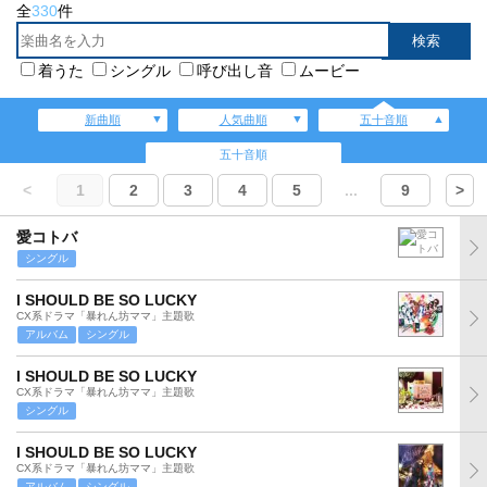
全
330
件
着うた
シングル
呼び出し音
ムービー
新曲順
人気曲順
五十音順
五十音順
<
1
2
3
4
5
...
9
>
愛コトバ
シングル
I SHOULD BE SO LUCKY
CX系ドラマ「暴れん坊ママ」主題歌
アルバム
シングル
I SHOULD BE SO LUCKY
CX系ドラマ「暴れん坊ママ」主題歌
シングル
I SHOULD BE SO LUCKY
CX系ドラマ「暴れん坊ママ」主題歌
アルバム
シングル