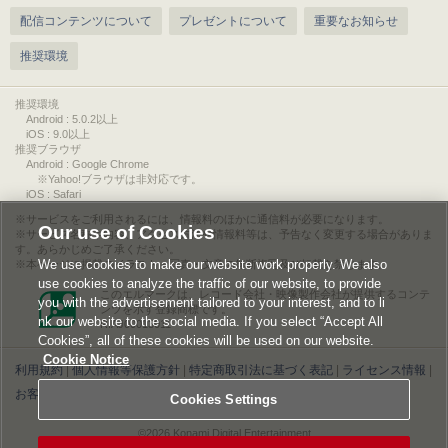
配信コンテンツについて
プレゼントについて
重要なお知らせ
推奨環境
推奨環境
Android : 5.0.2以上
iOS : 9.0以上
推奨ブラウザ
Android : Google Chrome
※Yahoo!ブラウザは非対応です。
iOS : Safari
サービスをご利用されるには、情報料のほかに通信料が必要になります。
Our use of Cookies
サービス名称や内容、アクセス方法や情報料等は、予告なく変更する場合がありま
す。あらかじめご了承ください。
We use cookies to make our website work properly. We also
本ページに掲載のイラスト・写真・文章の無断複写及び転載を禁じます。
use cookies to analyze the traffic of our website, to provide
このエルマークは、レコード会社・映像製作会社が提供するコンテ
you with the advertisement tailored to your interest, and to li
ンツを示す登録商標です。
nk our website to the social media. If you select “Accept All
RIAJ00013011
Cookies”, all of these cookies will be used on our website.
Cookie Notice
利用規約
|
個人情報等保護方針
|
特定商取引法に基づく表記
|
ライセンス情報
|
お客様情報の外部送信について
|
Cookies Settings
Cookies Settings
©2026 Konami Digital Entertainment