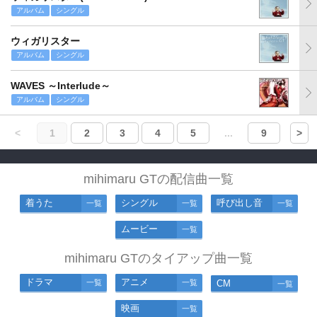
アルバム
シングル
ウィガリスター
アルバム
シングル
WAVES ～Interlude～
アルバム
シングル
<
1
2
3
4
5
...
9
>
mihimaru GTの配信曲一覧
着うた
シングル
呼び出し音
一覧
一覧
一覧
ムービー
一覧
mihimaru GTのタイアップ曲一覧
ドラマ
アニメ
一覧
一覧
CM
一覧
映画
一覧