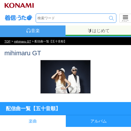
メニュー
音楽
はじめて
TOP
>
mihimaru GT
> 配信曲一覧【五十音順】
mihimaru GT
配信曲一覧【五十音順】
楽曲
アルバム