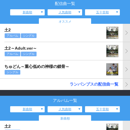
配信曲一覧
新曲順
人気曲順
五十音順
オススメ
土2
アルバム
シングル
土2～Adult.ver～
アルバム
シングル
ちゅどん～重心低めの神様の鎖骨～
シングル
ランパンプスの配信曲一覧
アルバム一覧
新曲順
人気曲順
五十音順
新曲順
土2