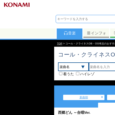
音楽
インフォ
TOP
> コール・クライネスOB・OG有志のおす
コール・クライネスO
着うた
ハイレゾ
新曲順
西郷どん ～合唱Ver.