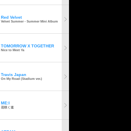
Red Velvet
Velvet Summer - Summer Mini Album
TOMORROW X TOGETHER
Nice to Meet Ya
Travis Japan
On My Road (Stadium ver.)
ME:I
花咲く道