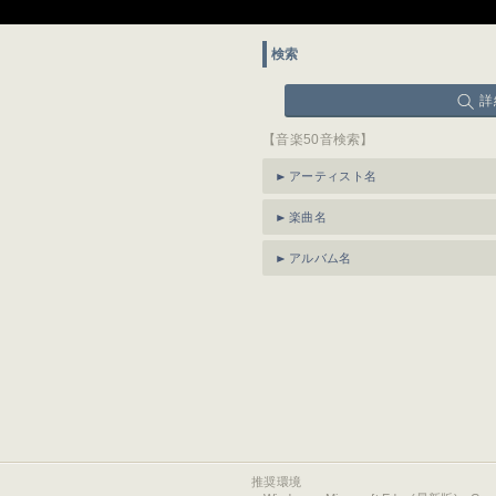
検索
詳
【音楽50音検索】
アーティスト名
楽曲名
アルバム名
推奨環境