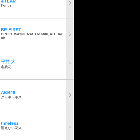
&TEAM
For us
BE:FIRST
BRUCE WAYNE feat. Flo Milli, ATL Jac
ob
平井 大
名残花
AKB48
クッキーキス
timelesz
消えない花火