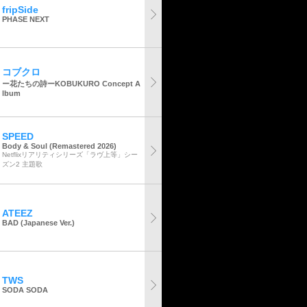
fripSide
PHASE NEXT
コブクロ
ー花たちの詩ーKOBUKURO Concept A
lbum
SPEED
Body & Soul (Remastered 2026)
Netflixリアリティシリーズ「ラヴ上等」シー
ズン2 主題歌
ATEEZ
BAD (Japanese Ver.)
TWS
SODA SODA