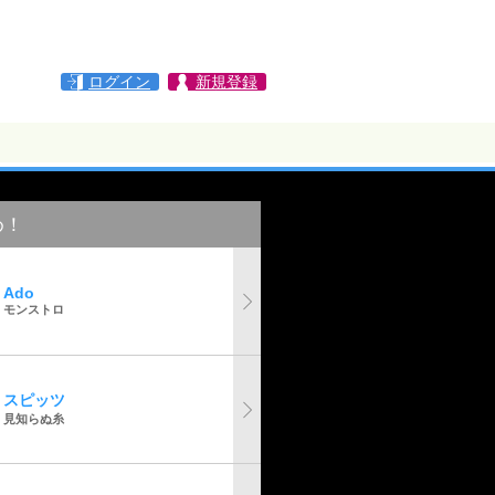
ログイン
新規登録
め！
Ado
モンストロ
スピッツ
見知らぬ糸