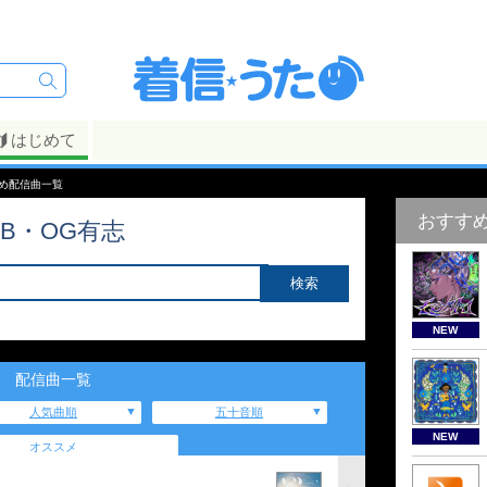
はじめて
すめ配信曲一覧
おすす
B・OG有志
NEW
配信曲一覧
人気曲順
五十音順
NEW
オススメ