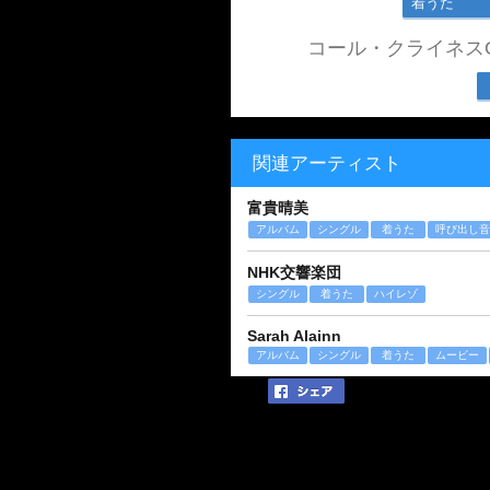
着うた
コール・クライネス
関連アーティスト
富貴晴美
アルバム
シングル
着うた
呼び出し音
NHK交響楽団
シングル
着うた
ハイレゾ
Sarah Alainn
アルバム
シングル
着うた
ムービー