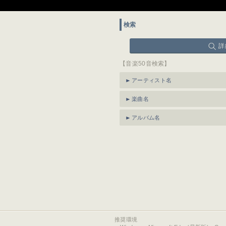
検索
詳
【音楽50音検索】
アーティスト名
楽曲名
アルバム名
推奨環境