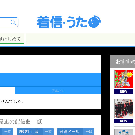
はじめて
おすす
アルバム
NEW
ませんでした。
景凪の配信曲一覧
NEW
呼び出し音
歌詞メール
一覧
一覧
一覧