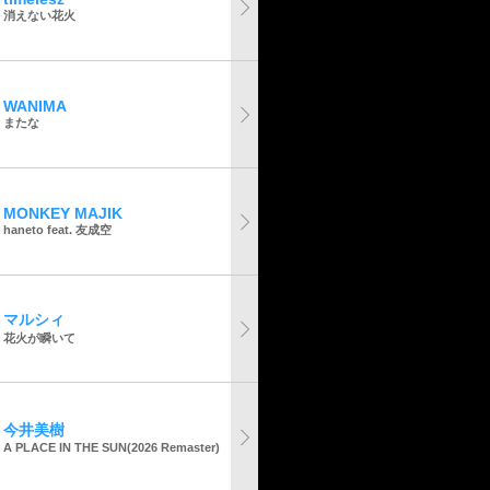
消えない花火
WANIMA
またな
MONKEY MAJIK
haneto feat. 友成空
マルシィ
花火が瞬いて
今井美樹
A PLACE IN THE SUN(2026 Remaster)