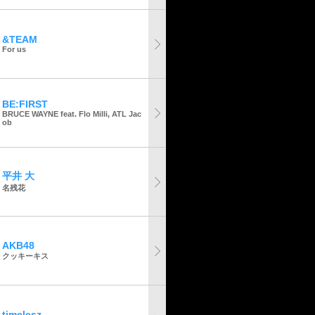
&TEAM
For us
BE:FIRST
BRUCE WAYNE feat. Flo Milli, ATL Jac
ob
平井 大
名残花
AKB48
クッキーキス
timelesz