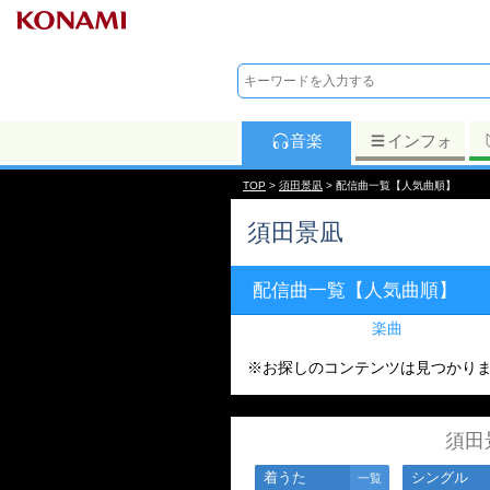
音楽
インフォ
TOP
>
須田景凪
> 配信曲一覧【人気曲順】
須田景凪
配信曲一覧【人気曲順】
楽曲
※お探しのコンテンツは見つかり
須田
着うた
シングル
一覧