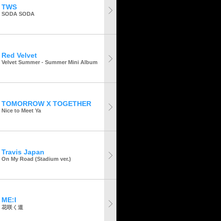
TWS
SODA SODA
Red Velvet
Velvet Summer - Summer Mini Album
TOMORROW X TOGETHER
Nice to Meet Ya
Travis Japan
On My Road (Stadium ver.)
ME:I
花咲く道