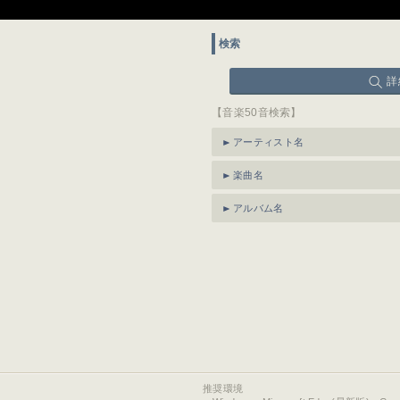
検索
詳
【音楽50音検索】
アーティスト名
楽曲名
アルバム名
推奨環境