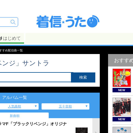
はじめて
すすめ配信曲一覧
おすす
ベンジ」サントラ
NEW
アルバム一覧
人気曲順
五十音順
新曲順
NEW
ラマF「ブラックリベンジ」オリジナ