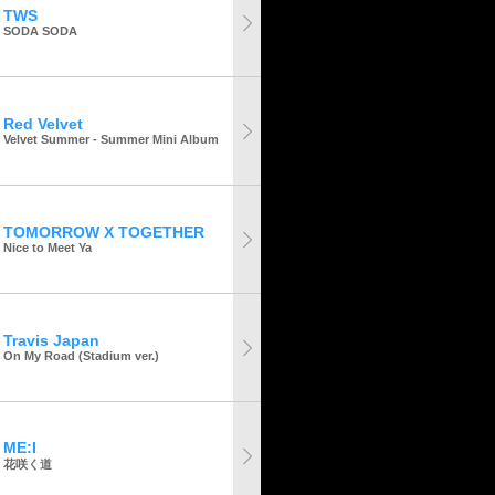
TWS
SODA SODA
Red Velvet
Velvet Summer - Summer Mini Album
TOMORROW X TOGETHER
Nice to Meet Ya
Travis Japan
On My Road (Stadium ver.)
ME:I
花咲く道