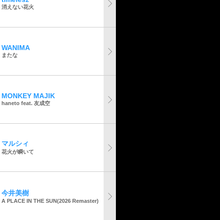
消えない花火
WANIMA
またな
MONKEY MAJIK
haneto feat. 友成空
マルシィ
花火が瞬いて
今井美樹
A PLACE IN THE SUN(2026 Remaster)