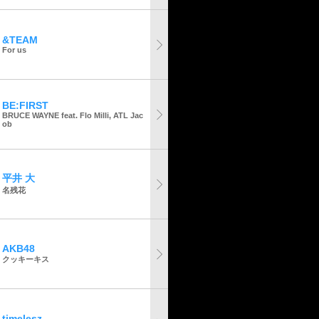
&TEAM
For us
BE:FIRST
BRUCE WAYNE feat. Flo Milli, ATL Jac
ob
平井 大
名残花
AKB48
クッキーキス
timelesz