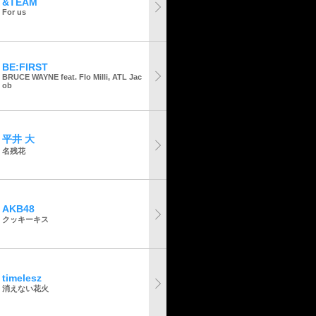
&TEAM
For us
BE:FIRST
BRUCE WAYNE feat. Flo Milli, ATL Jac
ob
平井 大
名残花
AKB48
クッキーキス
timelesz
消えない花火