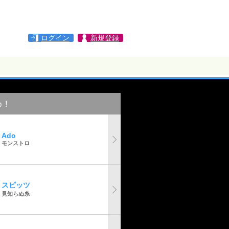
ログイン
新規登録
め！
Ado
モンストロ
スピッツ
見知らぬ糸