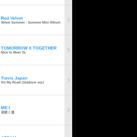
Red Velvet
Velvet Summer - Summer Mini Album
TOMORROW X TOGETHER
Nice to Meet Ya
Travis Japan
On My Road (Stadium ver.)
ME:I
花咲く道