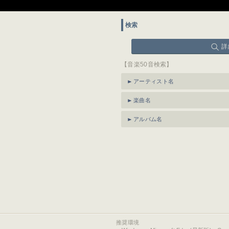
検索
詳
【音楽50音検索】
アーティスト名
楽曲名
アルバム名
推奨環境