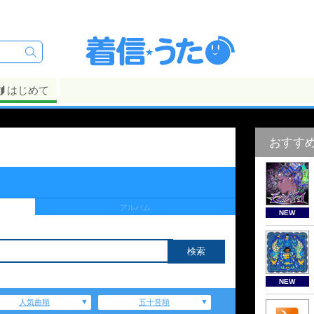
はじめて
おすす
アルバム
NEW
NEW
人気曲順
五十音順