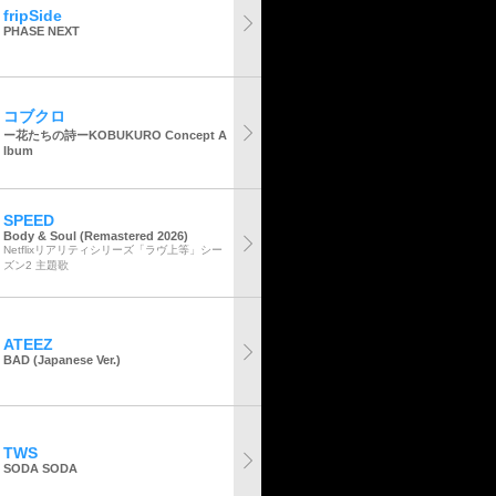
fripSide
PHASE NEXT
コブクロ
ー花たちの詩ーKOBUKURO Concept A
lbum
SPEED
Body & Soul (Remastered 2026)
Netflixリアリティシリーズ「ラヴ上等」シー
ズン2 主題歌
ATEEZ
BAD (Japanese Ver.)
TWS
SODA SODA