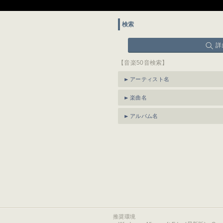
検索
詳
【音楽50音検索】
アーティスト名
楽曲名
アルバム名
推奨環境