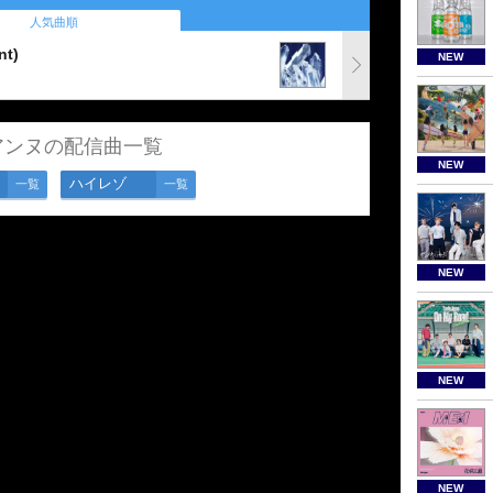
人気曲順
nt)
NEW
アンヌの配信曲一覧
NEW
ハイレゾ
一覧
一覧
NEW
NEW
NEW