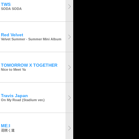
TWS
SODA SODA
Red Velvet
Velvet Summer - Summer Mini Album
TOMORROW X TOGETHER
Nice to Meet Ya
Travis Japan
On My Road (Stadium ver.)
ME:I
花咲く道