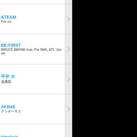
&TEAM
For us
BE:FIRST
BRUCE WAYNE feat. Flo Milli, ATL Jac
ob
平井 大
名残花
AKB48
クッキーキス
timelesz