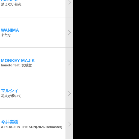
消えない花火
WANIMA
またな
MONKEY MAJIK
haneto feat. 友成空
マルシィ
花火が瞬いて
今井美樹
A PLACE IN THE SUN(2026 Remaster)