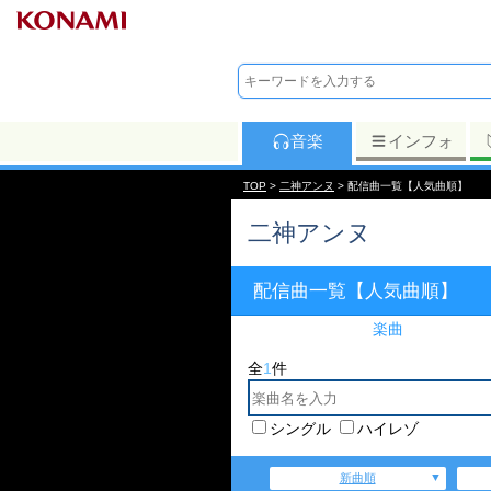
音楽
インフォ
TOP
>
二神アンヌ
> 配信曲一覧【人気曲順】
二神アンヌ
配信曲一覧【人気曲順】
楽曲
全
1
件
シングル
ハイレゾ
新曲順