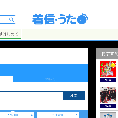
はじめて
おすす
アルバム
NEW
NEW
人気曲順
五十音順