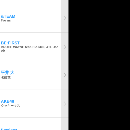
&TEAM
For us
BE:FIRST
BRUCE WAYNE feat. Flo Milli, ATL Jac
ob
平井 大
名残花
AKB48
クッキーキス
timelesz