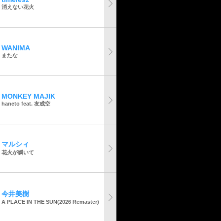
消えない花火
WANIMA
またな
MONKEY MAJIK
haneto feat. 友成空
マルシィ
花火が瞬いて
今井美樹
A PLACE IN THE SUN(2026 Remaster)