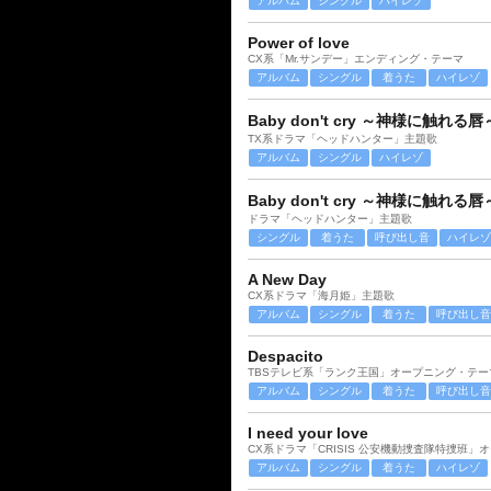
アルバム
シングル
ハイレゾ
Power of love
CX系「Mr.サンデー」エンディング・テーマ
アルバム
シングル
着うた
ハイレゾ
Baby don't cry ～神様に触れる唇
TX系ドラマ「ヘッドハンター」主題歌
アルバム
シングル
ハイレゾ
Baby don't cry ～神様に触れる唇
ドラマ「ヘッドハンター」主題歌
シングル
着うた
呼び出し音
ハイレゾ
A New Day
CX系ドラマ「海月姫」主題歌
アルバム
シングル
着うた
呼び出し音
Despacito
TBSテレビ系「ランク王国」オープニング・テー
アルバム
シングル
着うた
呼び出し音
I need your love
CX系ドラマ「CRISIS 公安機動捜査隊特捜班」
アルバム
シングル
着うた
ハイレゾ