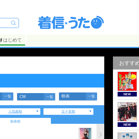
はじめて
おすす
】
NEW
映画
一覧
CM
一覧
一覧
人気曲順
五十音順
新曲順
NEW