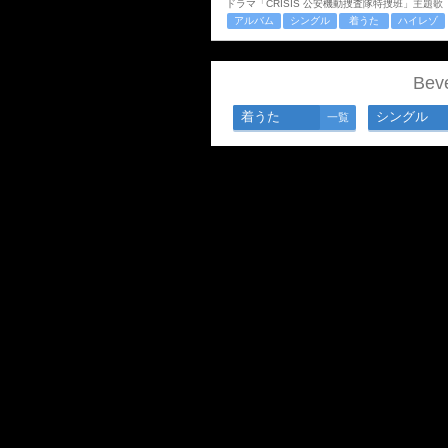
ドラマ「CRISIS 公安機動捜査隊特捜班」主題歌
アルバム
シングル
着うた
ハイレゾ
Be
着うた
シングル
一覧