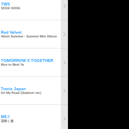
TWS
SODA SODA
Red Velvet
Velvet Summer - Summer Mini Album
TOMORROW X TOGETHER
Nice to Meet Ya
Travis Japan
On My Road (Stadium ver.)
ME:I
花咲く道