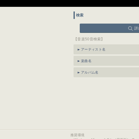
検索
詳
【音楽50音検索】
アーティスト名
楽曲名
アルバム名
推奨環境