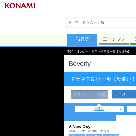
音楽
インフォ
TOP
>
Beverly
> ドラマ主題歌一覧【新曲順】
Beverly
ドラマ主題歌一覧【新曲順
アニメ
ドラマ
一覧
新曲順
A New Day
CX系ドラマ「海月姫」主題歌