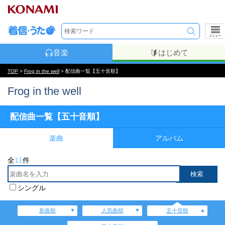
メニュー
音楽
はじめて
TOP
>
Frog in the well
> 配信曲一覧【五十音順】
Frog in the well
配信曲一覧【五十音順】
楽曲
アルバム
全
11
件
シングル
新曲順
人気曲順
五十音順