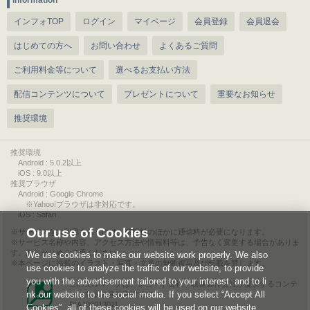
information
インフォTOP
ログイン
マイページ
会員登録
会員退会
はじめての方へ
お問い合わせ
よくあるご質問
ご利用料金等について
選べるお支払い方法
配信コンテンツについて
プレゼントについて
重要なお知らせ
推奨環境
推奨環境
Android : 5.0.2以上
iOS : 9.0以上
推奨ブラウザ
Android : Google Chrome
※Yahoo!ブラウザは非対応です。
iOS : Safari
Our use of Cookies
サービスをご利用されるには、情報料のほかに通信料が必要になります。
サービス名称や内容、アクセス方法や情報料等は、予告なく変更する場合がありま
す。あらかじめご了承ください。
We use cookies to make our website work properly. We also
本ページに掲載のイラスト・写真・文章の無断複写及び転載を禁じます。
use cookies to analyze the traffic of our website, to provide
you with the advertisement tailored to your interest, and to li
このエルマークは、レコード会社・映像製作会社が提供するコンテ
nk our website to the social media. If you select “Accept All
ンツを示す登録商標です。
RIAJ00013011
Cookies”, all of these cookies will be used on our website.