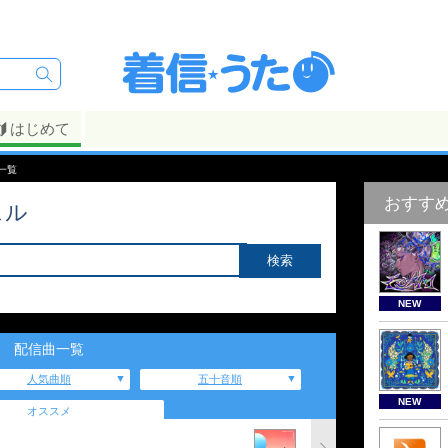
はじめて
一覧
おすす
ェル
NEW
配信曲一覧
人気曲順
五十音順
NEW
オススメ