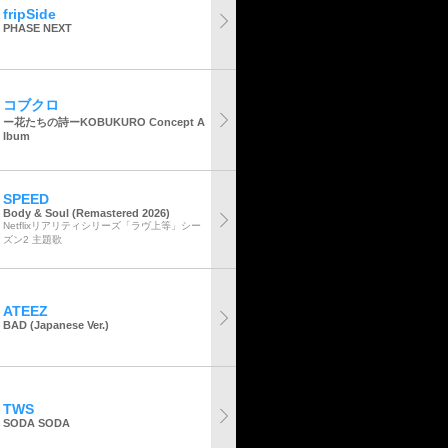
fripSide
PHASE NEXT
コブクロ
ー花たちの詩ーKOBUKURO Concept A
lbum
SPEED
Body & Soul (Remastered 2026)
Netflixリアリティシリーズ「ラヴ上等」シー
ズン2 主題歌
ATEEZ
BAD (Japanese Ver.)
TWS
SODA SODA