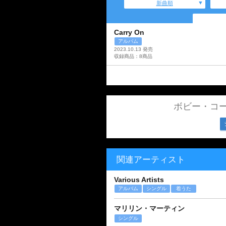
新曲順
Carry On
アルバム
2023.10.13 発売
収録商品：8商品
ボビー・コ
関連アーティスト
Various Artists
アルバム
シングル
着うた
マリリン・マーティン
シングル