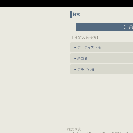
検索
詳
【音楽50音検索】
アーティスト名
楽曲名
アルバム名
推奨環境