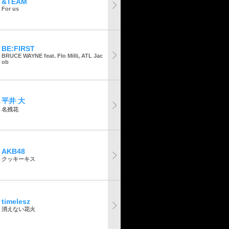
&TEAM
For us
BE:FIRST
BRUCE WAYNE feat. Flo Milli, ATL Jac
ob
平井 大
名残花
AKB48
クッキーキス
timelesz
消えない花火