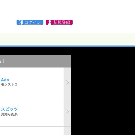
ログイン
新規登録
め！
Ado
モンストロ
スピッツ
見知らぬ糸