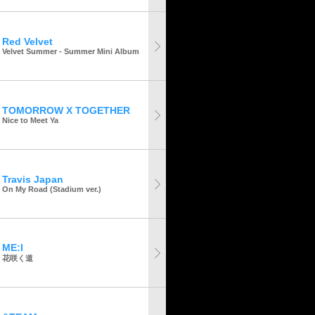
Red Velvet
Velvet Summer - Summer Mini Album
TOMORROW X TOGETHER
Nice to Meet Ya
Travis Japan
On My Road (Stadium ver.)
ME:I
花咲く道