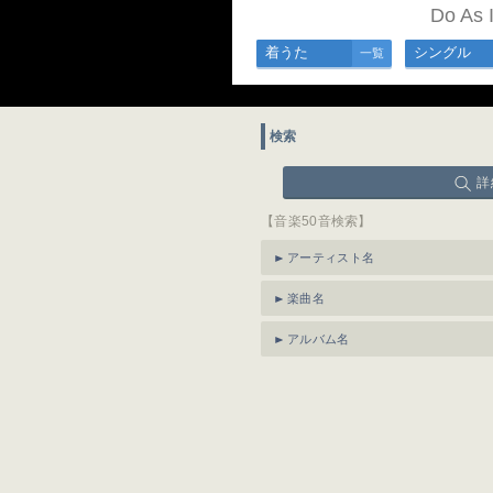
Do As
着うた
シングル
一覧
検索
詳
【音楽50音検索】
アーティスト名
楽曲名
アルバム名