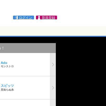
ログイン
新規登録
め！
Ado
モンストロ
スピッツ
見知らぬ糸