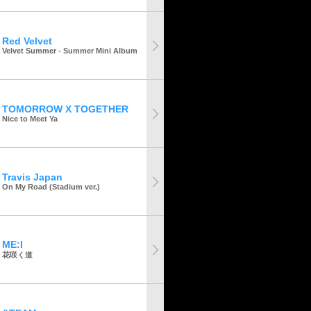
Red Velvet
Velvet Summer - Summer Mini Album
TOMORROW X TOGETHER
Nice to Meet Ya
Travis Japan
On My Road (Stadium ver.)
ME:I
花咲く道