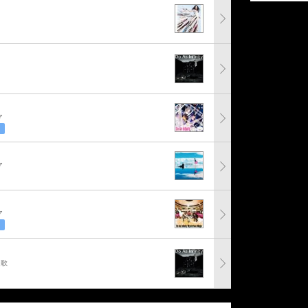
マ
マ
マ
題歌