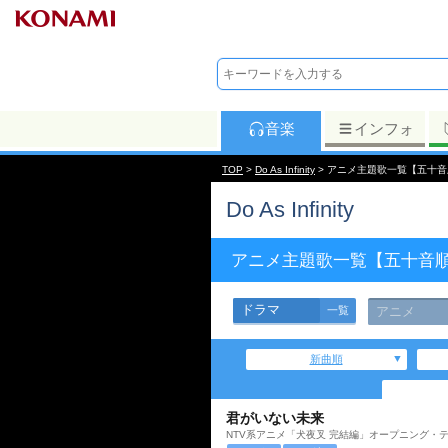
音楽
インフォ
TOP
>
Do As Infinity
> アニメ主題歌一覧【五十音
Do As Infinity
アニメ主題歌一覧【五十音
ドラマ
一覧
アニメ
新曲順
君がいない未来
NTV系アニメ「犬夜叉 完結編」オープニング・