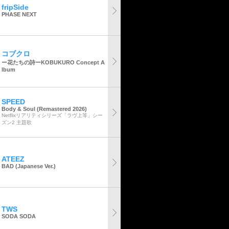
fripSide
PHASE NEXT
コブクロ
ー花たちの詩ーKOBUKURO Concept A
lbum
SPEED
Body & Soul (Remastered 2026)
Netflixリアリティシリーズ「ラヴ上等」シー
ズン2 主題歌
ATEEZ
BAD (Japanese Ver.)
TWS
SODA SODA