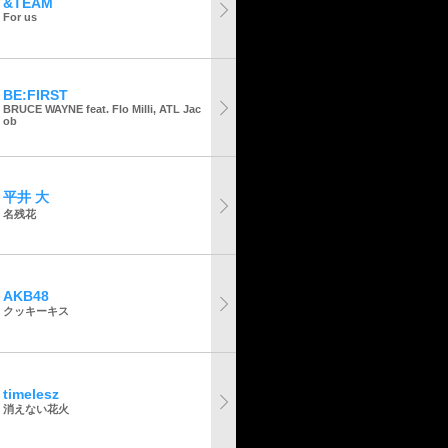
&TEAM
For us
BE:FIRST
BRUCE WAYNE feat. Flo Milli, ATL Jac
ob
平井 大
名残花
AKB48
クッキーキス
timelesz
消えない花火