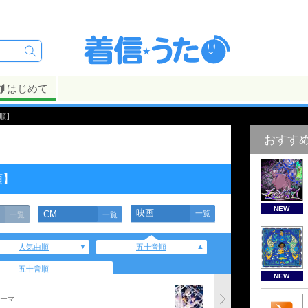
はじめて
順】
おすす
順】
NEW
映画
CM
一覧
一覧
一覧
人気曲順
五十音順
五十音順
NEW
テーマ