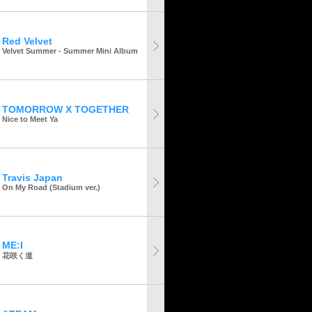
Red Velvet
Velvet Summer - Summer Mini Album
TOMORROW X TOGETHER
Nice to Meet Ya
Travis Japan
On My Road (Stadium ver.)
ME:I
花咲く道