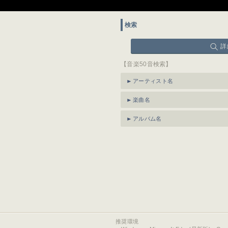
検索
詳
【音楽50音検索】
アーティスト名
楽曲名
アルバム名
推奨環境