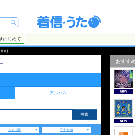
はじめて
新曲順】
おすす
ー
NEW
アルバム
NEW
人気曲順
五十音順