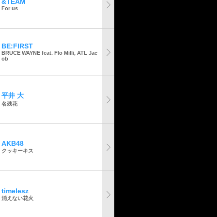
&TEAM
For us
BE:FIRST
BRUCE WAYNE feat. Flo Milli, ATL Jac
ob
平井 大
名残花
AKB48
クッキーキス
timelesz
消えない花火