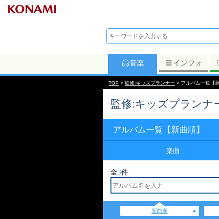
音楽
インフォ
TOP
>
監修:キッズプランナー
> アルバム一覧【
監修:キッズプランナ
アルバム一覧【新曲順】
楽曲
全
3
件
新曲順