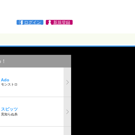
ログイン
新規登録
め！
Ado
モンストロ
スピッツ
見知らぬ糸