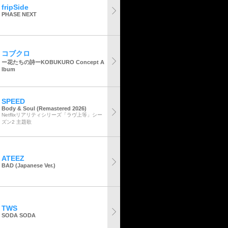
fripSide
PHASE NEXT
コブクロ
ー花たちの詩ーKOBUKURO Concept A
lbum
SPEED
Body & Soul (Remastered 2026)
Netflixリアリティシリーズ「ラヴ上等」シー
ズン2 主題歌
ATEEZ
BAD (Japanese Ver.)
TWS
SODA SODA