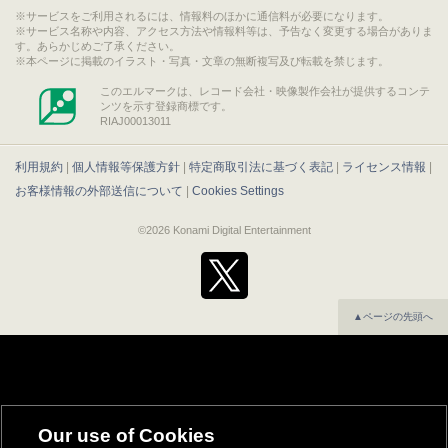
サービスをご利用されるには、情報料のほかに通信料が必要になります。
サービス名称や内容、アクセス方法や情報料等は、予告なく変更する場合がありま
す。あらかじめご了承ください。
本ページに掲載のイラスト・写真・文章の無断複写及び転載を禁じます。
このエルマークは、レコード会社・映像製作会社が提供するコンテ
ンツを示す登録商標です。
RIAJ00013011
利用規約
|
個人情報等保護方針
|
特定商取引法に基づく表記
|
ライセンス情報
|
お客様情報の外部送信について
|
Cookies Settings
©2026 Konami Digital Entertainment
▲ページの先頭へ
Our use of Cookies