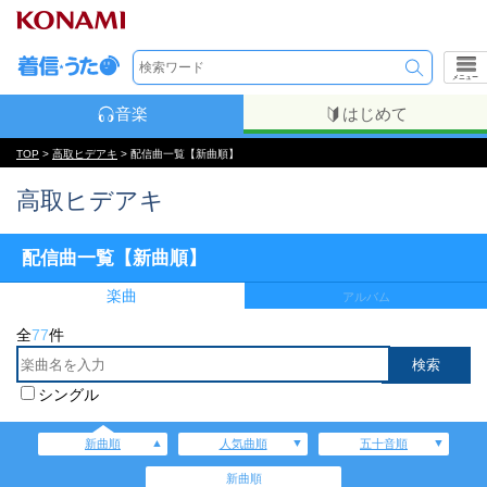
メニュー
音楽
はじめて
TOP
>
高取ヒデアキ
> 配信曲一覧【新曲順】
高取ヒデアキ
配信曲一覧【新曲順】
楽曲
アルバム
全
77
件
シングル
新曲順
人気曲順
五十音順
新曲順