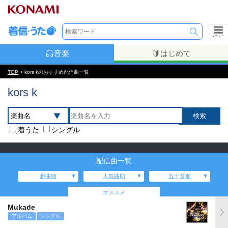
メニュー
音楽
はじめて
TOP
> kors kのおすすめ配信曲一覧
kors k
着うた
シングル
配信曲一覧
新曲順
人気曲順
五十音順
オススメ
Mukade
アルバム
シングル