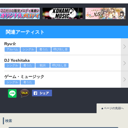
関連アーティスト
Ryu☆
アルバム
シングル
着うた
呼び出し音
DJ Yoshitaka
シングル
着うた
歌詞
呼び出し音
ゲーム・ミュージック
シングル
着うた
▲ページの先頭へ
検索