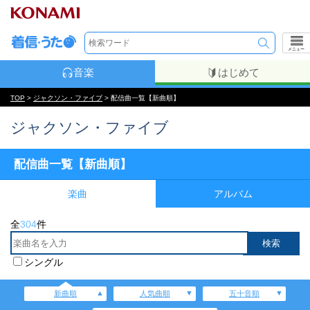
メニュー
音楽
はじめて
TOP
>
ジャクソン・ファイブ
> 配信曲一覧【新曲順】
ジャクソン・ファイブ
配信曲一覧【新曲順】
楽曲
アルバム
全
304
件
シングル
新曲順
人気曲順
五十音順