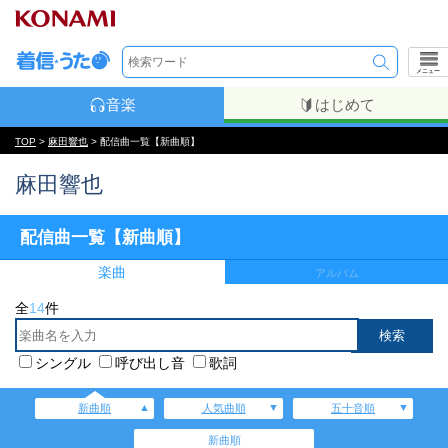
メニュー
音楽
はじめて
TOP
>
麻田響也
> 配信曲一覧【新曲順】
麻田響也
配信曲一覧【新曲順】
楽曲
アルバム
全
14
件
シングル
呼び出し音
歌詞
新曲順
人気曲順
五十音順
新曲順