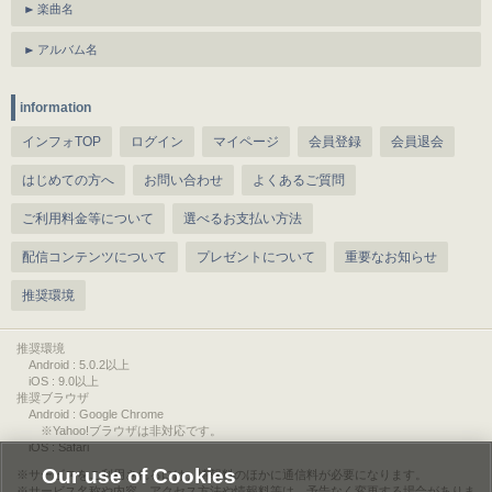
楽曲名
アルバム名
information
インフォTOP
ログイン
マイページ
会員登録
会員退会
はじめての方へ
お問い合わせ
よくあるご質問
ご利用料金等について
選べるお支払い方法
配信コンテンツについて
プレゼントについて
重要なお知らせ
推奨環境
推奨環境
Android : 5.0.2以上
iOS : 9.0以上
推奨ブラウザ
Android : Google Chrome
※Yahoo!ブラウザは非対応です。
iOS : Safari
Our use of Cookies
サービスをご利用されるには、情報料のほかに通信料が必要になります。
サービス名称や内容、アクセス方法や情報料等は、予告なく変更する場合がありま