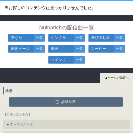
※お探しのコンテンツは見つかりませんでした。
Nulbarichの配信曲一覧
着うた
シングル
呼び出し音
一覧
一覧
一覧
歌詞メール
歌詞
ムービー
一覧
一覧
一覧
ハイレゾ
一覧
▲ページの先頭へ
検索
詳細検索
【音楽50音検索】
アーティスト名