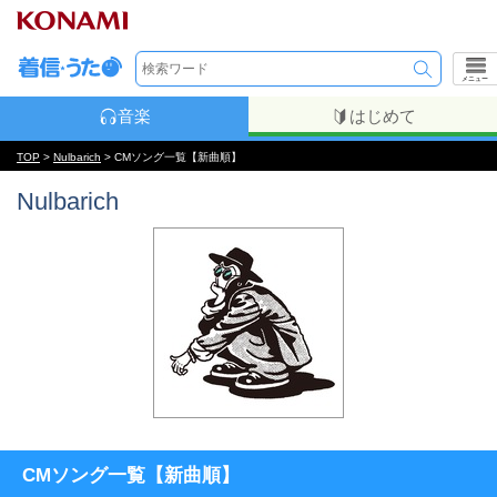
メニュー
音楽
はじめて
TOP
>
Nulbarich
> CMソング一覧【新曲順】
Nulbarich
CMソング一覧【新曲順】