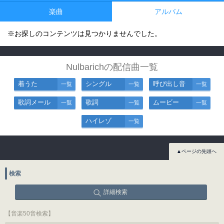
楽曲
アルバム
※お探しのコンテンツは見つかりませんでした。
Nulbarichの配信曲一覧
着うた
シングル
呼び出し音
一覧
一覧
一覧
歌詞メール
歌詞
ムービー
一覧
一覧
一覧
ハイレゾ
一覧
▲ページの先頭へ
検索
詳細検索
【音楽50音検索】