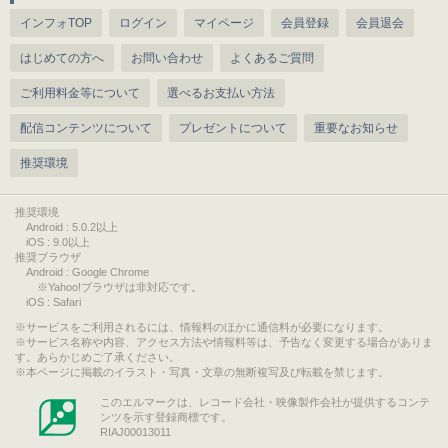
インフォTOP
ログイン
マイページ
会員登録
会員退会
はじめての方へ
お問い合わせ
よくあるご質問
ご利用料金等について
選べるお支払い方法
配信コンテンツについて
プレゼントについて
重要なお知らせ
推奨環境
推奨環境
Android : 5.0.2以上
iOS : 9.0以上
推奨ブラウザ
Android : Google Chrome
※Yahoo!ブラウザは非対応です。
iOS : Safari
サービスをご利用されるには、情報料のほかに通信料が必要になります。
サービス名称や内容、アクセス方法や情報料等は、予告なく変更する場合がありま
す。あらかじめご了承ください。
本ページに掲載のイラスト・写真・文章の無断複写及び転載を禁じます。
このエルマークは、レコード会社・映像製作会社が提供するコンテ
ンツを示す登録商標です。
RIAJ00013011