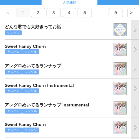
人気曲順
<
1
2
3
4
5
...
9
>
どんな君でも大好きってお話
シングル
Sweet Fancy Chu-n
アルバム
シングル
アレグロめいてるランナップ
アルバム
シングル
Sweet Fancy Chu-n Instrumental
アルバム
シングル
アレグロめいてるランナップ Instrumental
アルバム
シングル
Sweet Fancy Chu-n
アルバム
ハイレゾ