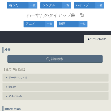
着うた
シングル
ハイレゾ
一覧
一覧
一覧
わーすたのタイアップ曲一覧
アニメ
映画
一覧
一覧
▲ページの先頭へ
検索
詳細検索
【音楽50音検索】
アーティスト名
楽曲名
アルバム名
information