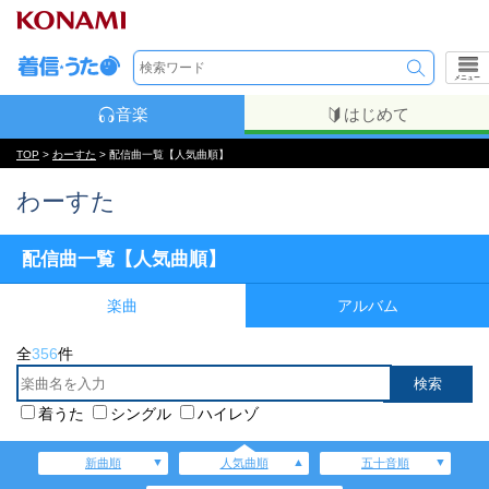
メニュー
音楽
はじめて
TOP
>
わーすた
> 配信曲一覧【人気曲順】
わーすた
配信曲一覧【人気曲順】
楽曲
アルバム
全
356
件
着うた
シングル
ハイレゾ
新曲順
人気曲順
五十音順