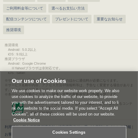
ご利用料金等について
選べるお支払い方法
配信コンテンツについて
プレゼントについて
重要なお知らせ
推奨環境
推奨環境
Android : 5.0.2以上
iOS : 9.0以上
推奨ブラウザ
Android : Google Chrome
※Yahoo!ブラウザは非対応です。
iOS : Safari
Our use of Cookies
サービスをご利用されるには、情報料のほかに通信料が必要になります。
サービス名称や内容、アクセス方法や情報料等は、予告なく変更する場合がありま
す。あらかじめご了承ください。
We use cookies to make our website work properly. We also
本ページに掲載のイラスト・写真・文章の無断複写及び転載を禁じます。
use cookies to analyze the traffic of our website, to provide
you with the advertisement tailored to your interest, and to li
このエルマークは、レコード会社・映像製作会社が提供するコンテ
nk our website to the social media. If you select “Accept All
ンツを示す登録商標です。
RIAJ00013011
Cookies”, all of these cookies will be used on our website.
Cookie Notice
利用規約
|
個人情報等保護方針
|
特定商取引法に基づく表記
|
ライセンス情報
|
Cookies Settings
お客様情報の外部送信について
|
Cookies Settings