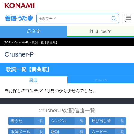
メニュー
音楽
はじめて
TOP
>
Crusher-P
> 歌詞一覧【新曲順】
Crusher-P
歌詞一覧【新曲順】
楽曲
アルバム
※お探しのコンテンツは見つかりませんでした。
Crusher-Pの配信曲一覧
着うた
シングル
呼び出し音
一覧
一覧
一覧
歌詞メール
歌詞
ムービー
一覧
一覧
一覧