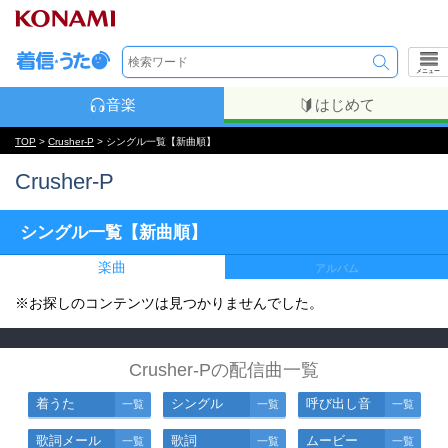
メニュー
音楽
はじめて
TOP
>
Crusher-P
> シングル一覧【新曲順】
Crusher-P
シングル一覧【新曲順】
楽曲
アルバム
※お探しのコンテンツは見つかりませんでした。
Crusher-Pの配信曲一覧
着うた
シングル
呼び出し音
一覧
一覧
一覧
歌詞メール
歌詞
ムービー
一覧
一覧
一覧