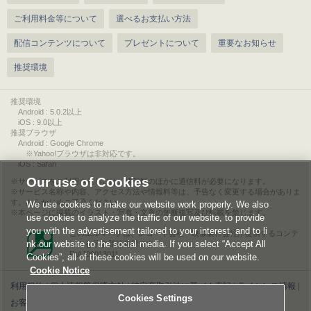
ご利用料金等について
選べるお支払い方法
配信コンテンツについて
プレゼントについて
重要なお知らせ
推奨環境
推奨環境
Android : 5.0.2以上
iOS : 9.0以上
推奨ブラウザ
Android : Google Chrome
※Yahoo!ブラウザは非対応です。
iOS : Safari
Our use of Cookies
サービスをご利用されるには、情報料のほかに通信料が必要になります。
サービス名称や内容、アクセス方法や情報料等は、予告なく変更する場合がありま
す。あらかじめご了承ください。
We use cookies to make our website work properly. We also
本ページに掲載のイラスト・写真・文章の無断複写及び転載を禁じます。
use cookies to analyze the traffic of our website, to provide
you with the advertisement tailored to your interest, and to li
このエルマークは、レコード会社・映像製作会社が提供するコンテ
nk our website to the social media. If you select “Accept All
ンツを示す登録商標です。
RIAJ00013011
Cookies”, all of these cookies will be used on our website.
Cookie Notice
利用規約
|
個人情報等保護方針
|
特定商取引法に基づく表記
|
ライセンス情報
|
Cookies Settings
お客様情報の外部送信について
|
Cookies Settings