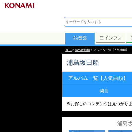
音楽
インフォ
TOP
>
浦島坂田船
> アルバム一覧【人気曲順】
浦島坂田船
アルバム一覧【人気曲順】
楽曲
※お探しのコンテンツは見つかり
浦島