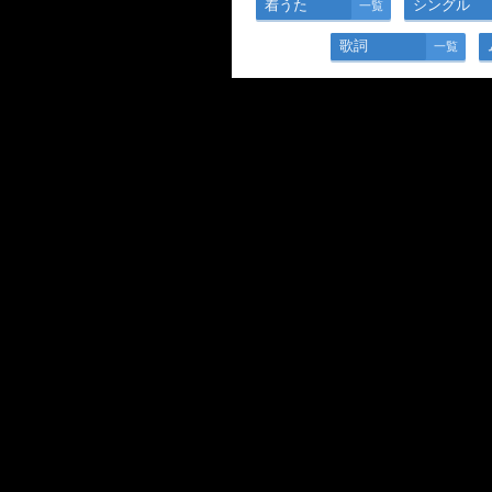
着うた
シングル
一覧
歌詞
一覧