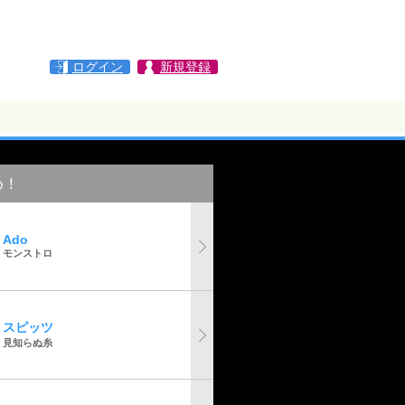
ログイン
新規登録
め！
Ado
モンストロ
スピッツ
見知らぬ糸