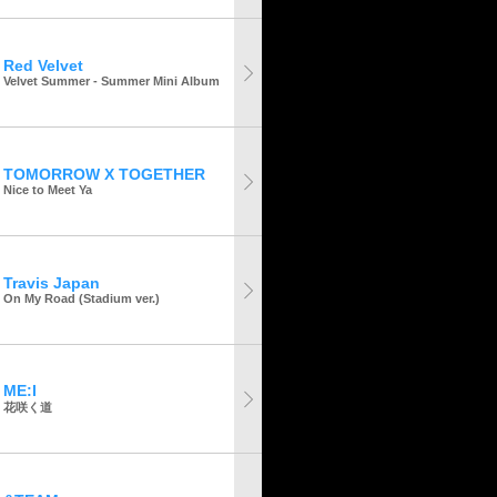
Red Velvet
Velvet Summer - Summer Mini Album
TOMORROW X TOGETHER
Nice to Meet Ya
Travis Japan
On My Road (Stadium ver.)
ME:I
花咲く道