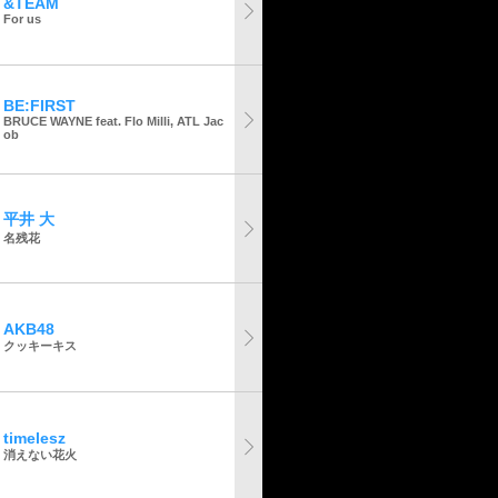
&TEAM
For us
BE:FIRST
BRUCE WAYNE feat. Flo Milli, ATL Jac
ob
平井 大
名残花
AKB48
クッキーキス
timelesz
消えない花火