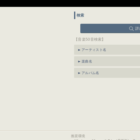
検索
詳
【音楽50音検索】
アーティスト名
楽曲名
アルバム名
推奨環境