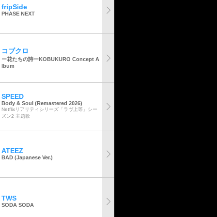
fripSide
PHASE NEXT
コブクロ
ー花たちの詩ーKOBUKURO Concept A
lbum
SPEED
Body & Soul (Remastered 2026)
Netflixリアリティシリーズ「ラヴ上等」シー
ズン2 主題歌
ATEEZ
BAD (Japanese Ver.)
TWS
SODA SODA