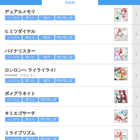
新曲順
デュアルメモリ
シングル
着うた
歌詞
呼び出し音
ヒミツダイヤル
シングル
着うた
歌詞
呼び出し音
バイナリスター
シングル
着うた
歌詞
呼び出し音
ロンロンへ ライライライ!
KONAMI「ひなビタ♪」
シングル
着うた
歌詞
呼び出し音
ポメグラネイト
シングル
着うた
呼び出し音
キミエゴサーチ
シングル
着うた
呼び出し音
ミライプリズム
シングル
着うた
呼び出し音