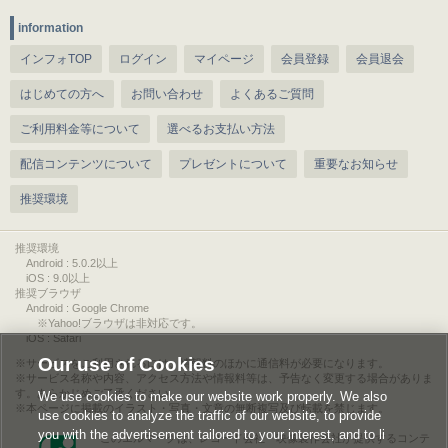
information
インフォTOP
ログイン
マイページ
会員登録
会員退会
はじめての方へ
お問い合わせ
よくあるご質問
ご利用料金等について
選べるお支払い方法
配信コンテンツについて
プレゼントについて
重要なお知らせ
推奨環境
推奨環境
Android : 5.0.2以上
iOS : 9.0以上
推奨ブラウザ
Android : Google Chrome
※Yahoo!ブラウザは非対応です。
iOS : Safari
Our use of Cookies
サービスをご利用されるには、情報料のほかに通信料が必要になります。
サービス名称や内容、アクセス方法や情報料等は、予告なく変更する場合がありま
す。あらかじめご了承ください。
We use cookies to make our website work properly. We also
本ページに掲載のイラスト・写真・文章の無断複写及び転載を禁じます。
use cookies to analyze the traffic of our website, to provide
you with the advertisement tailored to your interest, and to li
このエルマークは、レコード会社・映像製作会社が提供するコンテ