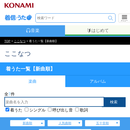
メニュー
音楽
はじめて
TOP
>
ここなつ
> 着うた一覧【新曲順】
ここなつ
着うた一覧【新曲順】
楽曲
アルバム
全
7
件
着うた
シングル
呼び出し音
歌詞
新曲順
人気曲順
五十音順