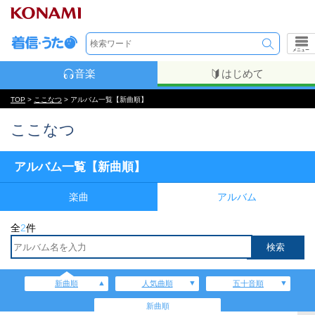
メニュー
音楽
はじめて
TOP
>
ここなつ
> アルバム一覧【新曲順】
ここなつ
アルバム一覧【新曲順】
楽曲
アルバム
全
2
件
新曲順
人気曲順
五十音順
新曲順