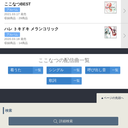
ここなつBEST
アルバム
2021.03.17 発売
収録商品：29商品
ハレ トキドキ メランコリック
アルバム
2020.03.18 発売
収録商品：14商品
ここなつの配信曲一覧
着うた
シングル
呼び出し音
一覧
一覧
一覧
歌詞
一覧
▲ページの先頭へ
検索
詳細検索