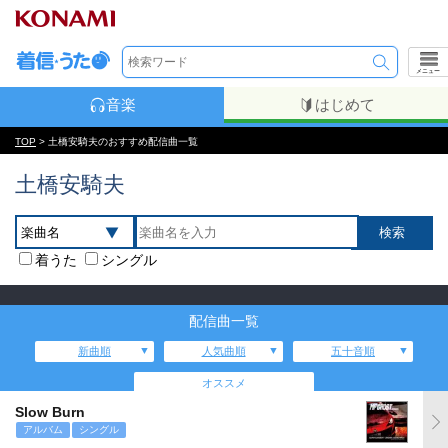
メニュー
音楽
はじめて
TOP
> 土橋安騎夫のおすすめ配信曲一覧
土橋安騎夫
着うた
シングル
配信曲一覧
新曲順
人気曲順
五十音順
オススメ
Slow Burn
アルバム
シングル