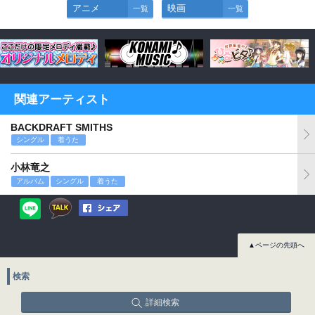
アニメ
映画
一覧
一覧
関連アーティスト
BACKDRAFT SMITHS
シングル
着うた
小林竜之
アルバム
シングル
着うた
▲ページの先頭へ
検索
詳細検索