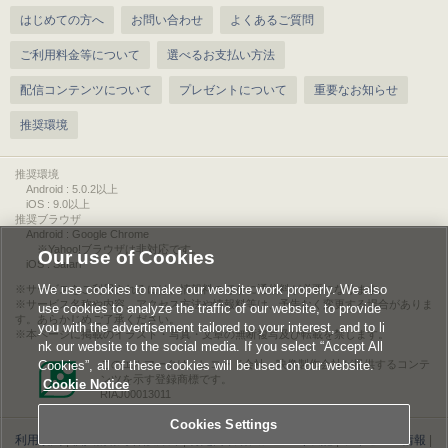
はじめての方へ
お問い合わせ
よくあるご質問
ご利用料金等について
選べるお支払い方法
配信コンテンツについて
プレゼントについて
重要なお知らせ
推奨環境
推奨環境
Android : 5.0.2以上
iOS : 9.0以上
推奨ブラウザ
Android : Google Chrome
※Yahoo!ブラウザは非対応です。
Our use of Cookies
iOS : Safari
We use cookies to make our website work properly. We also
サービスをご利用されるには、情報料のほかに通信料が必要になります。
サービス名称や内容、アクセス方法や情報料等は、予告なく変更する場合がありま
use cookies to analyze the traffic of our website, to provide
す。あらかじめご了承ください。
you with the advertisement tailored to your interest, and to li
本ページに掲載のイラスト・写真・文章の無断複写及び転載を禁じます。
nk our website to the social media. If you select “Accept All
Cookies”, all of these cookies will be used on our website.
このエルマークは、レコード会社・映像製作会社が提供するコンテ
ンツを示す登録商標です。
Cookie Notice
RIAJ00013011
Cookies Settings
利用規約
|
個人情報等保護方針
|
特定商取引法に基づく表記
|
ライセンス情報
|