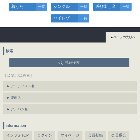
着うた
シングル
呼び出し音
一覧
一覧
一覧
ハイレゾ
一覧
▲ページの先頭へ
検索
詳細検索
【音楽50音検索】
アーティスト名
楽曲名
アルバム名
information
インフォTOP
ログイン
マイページ
会員登録
会員退会