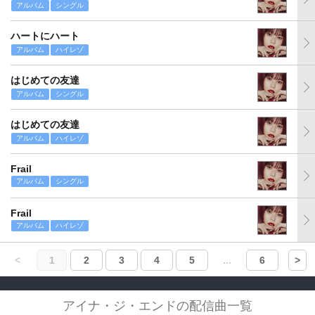
アルバム
シングル
ハートにハート
アルバム
ハイレゾ
はじめての友達
アルバム
シングル
はじめての友達
アルバム
ハイレゾ
Frail
アルバム
シングル
Frail
アルバム
ハイレゾ
<
1
2
3
4
5
...
6
>
アイナ・ジ・エンドの配信曲一覧