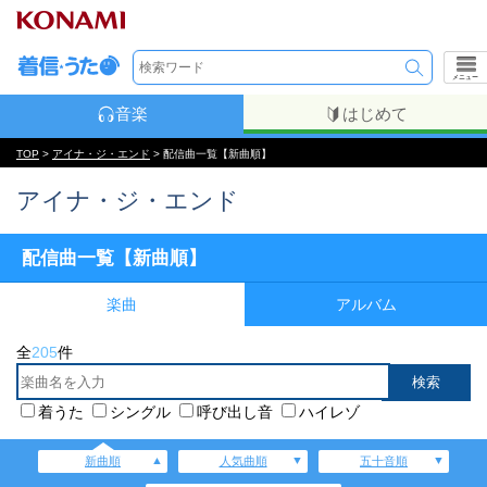
メニュー
音楽
はじめて
TOP
>
アイナ・ジ・エンド
> 配信曲一覧【新曲順】
アイナ・ジ・エンド
配信曲一覧【新曲順】
楽曲
アルバム
全
205
件
着うた
シングル
呼び出し音
ハイレゾ
新曲順
人気曲順
五十音順