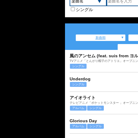
シングル
新曲順
風のアンセム (feat. suis from ヨ
TVアニメ「とんがり帽子のアトリエ」オープニ
シングル
Underdog
シングル
アイオライト
テレビアニメ「ポケットモンスター 」オープニ
アルバム
シングル
Glorious Day
アルバム
シングル