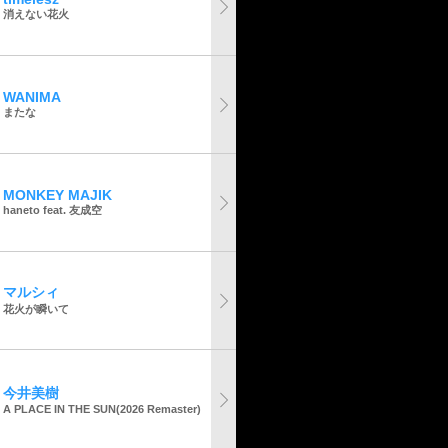
消えない花火
WANIMA
またな
MONKEY MAJIK
haneto feat. 友成空
マルシィ
花火が瞬いて
今井美樹
A PLACE IN THE SUN(2026 Remaster)