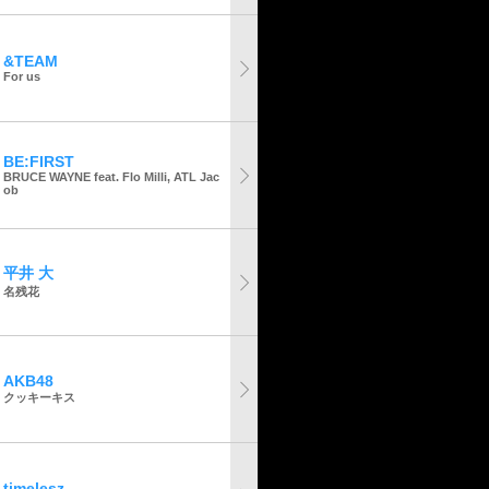
&TEAM
For us
BE:FIRST
BRUCE WAYNE feat. Flo Milli, ATL Jac
ob
平井 大
名残花
AKB48
クッキーキス
timelesz