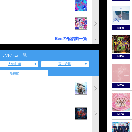
NEW
Eveの配信曲一覧
アルバム一覧
NEW
人気曲順
五十音順
新曲順
NEW
NEW