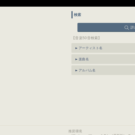
検索
詳
【音楽50音検索】
アーティスト名
楽曲名
アルバム名
推奨環境