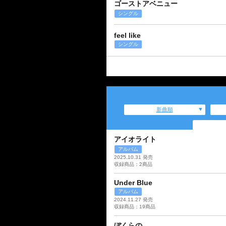
ゴーストアベニュー
シングル
feel like
シングル
新曲順
アイオライト
アルバム
2025.10.31 発売
収録商品：2商品
Under Blue
アルバム
2024.11.27 発売
収録商品：19商品
ぼくらの