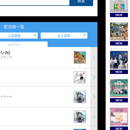
NEW
配信曲一覧
人気曲順
五十音順
NEW
オススメ
ルシカ)
ングテーマ
NEW
ングテーマ
NEW
NEW