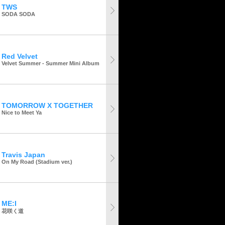
TWS
SODA SODA
Red Velvet
Velvet Summer - Summer Mini Album
TOMORROW X TOGETHER
Nice to Meet Ya
Travis Japan
On My Road (Stadium ver.)
ME:I
花咲く道