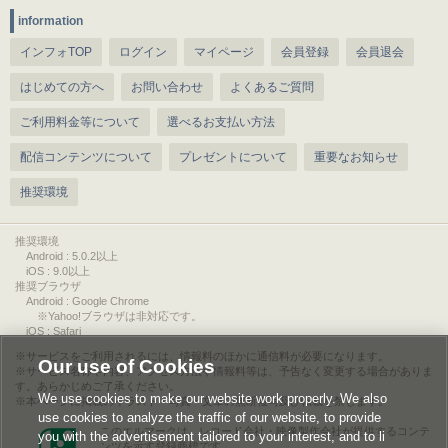
information
インフォTOP
ログイン
マイページ
会員登録
会員退会
はじめての方へ
お問い合わせ
よくあるご質問
ご利用料金等について
選べるお支払い方法
配信コンテンツについて
プレゼントについて
重要なお知らせ
推奨環境
推奨環境
Android : 5.0.2以上
iOS : 9.0以上
推奨ブラウザ
Android : Google Chrome
※Yahoo!ブラウザは非対応です。
iOS : Safari
サービスをご利用されるには、情報料のほかに通信料が必要になります。
Our use of Cookies
サービス名称や内容、アクセス方法や情報料等は、予告なく変更する場合がありま
す。あらかじめご了承ください。
We use cookies to make our website work properly. We also
本ページに掲載のイラスト・写真・文章の無断複写及び転載を禁じます。
use cookies to analyze the traffic of our website, to provide
このエルマークは、レコード会社・映像製作会社が提供するコンテ
you with the advertisement tailored to your interest, and to li
ンツを示す登録商標です。