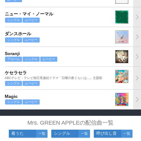
ニュー・マイ・ノーマル
シングル
ムービー
ダンスホール
シングル
ムービー
Soranji
アルバム
シングル
ムービー
ケセラセラ
ABCテレビ・テレビ朝日系連続ドラマ「日曜の夜ぐらいは...」主題歌
シングル
ムービー
Magic
シングル
ムービー
Mrs. GREEN APPLEの配信曲一覧
着うた
シングル
呼び出し音
一覧
一覧
一覧