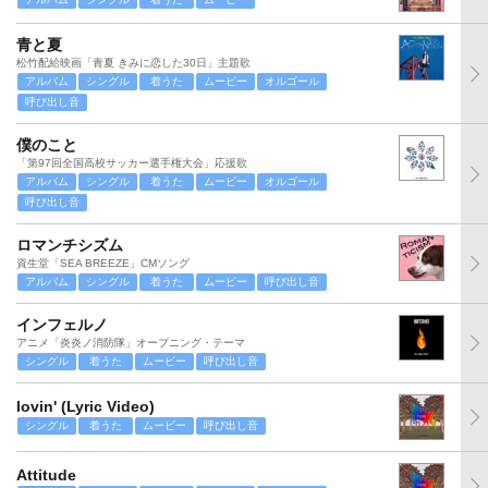
青と夏
松竹配給映画「青夏 きみに恋した30日」主題歌
アルバム
シングル
着うた
ムービー
オルゴール
呼び出し音
僕のこと
「第97回全国高校サッカー選手権大会」応援歌
アルバム
シングル
着うた
ムービー
オルゴール
呼び出し音
ロマンチシズム
資生堂「SEA BREEZE」CMソング
アルバム
シングル
着うた
ムービー
呼び出し音
インフェルノ
アニメ「炎炎ノ消防隊」オープニング・テーマ
シングル
着うた
ムービー
呼び出し音
lovin' (Lyric Video)
シングル
着うた
ムービー
呼び出し音
Attitude