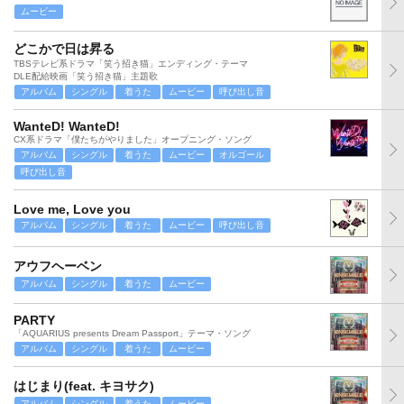
ムービー
どこかで日は昇る
TBSテレビ系ドラマ「笑う招き猫」エンディング・テーマ
DLE配給映画「笑う招き猫」主題歌
アルバム
シングル
着うた
ムービー
呼び出し音
WanteD! WanteD!
CX系ドラマ「僕たちがやりました」オープニング・ソング
アルバム
シングル
着うた
ムービー
オルゴール
呼び出し音
Love me, Love you
アルバム
シングル
着うた
ムービー
呼び出し音
アウフヘーベン
アルバム
シングル
着うた
ムービー
PARTY
「AQUARIUS presents Dream Passport」テーマ・ソング
アルバム
シングル
着うた
ムービー
はじまり(feat. キヨサク)
アルバム
シングル
着うた
ムービー