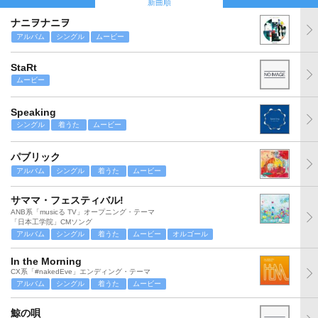
新曲順
ナニヲナニヲ
アルバム
シングル
ムービー
StaRt
ムービー
Speaking
シングル
着うた
ムービー
パブリック
アルバム
シングル
着うた
ムービー
サママ・フェスティバル!
ANB系「musicる TV」オープニング・テーマ
「日本工学院」CMソング
アルバム
シングル
着うた
ムービー
オルゴール
In the Morning
CX系「#nakedEve」エンディング・テーマ
アルバム
シングル
着うた
ムービー
鯨の唄