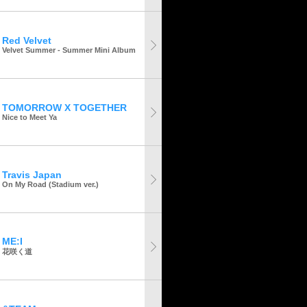
Red Velvet
Velvet Summer - Summer Mini Album
TOMORROW X TOGETHER
Nice to Meet Ya
Travis Japan
On My Road (Stadium ver.)
ME:I
花咲く道