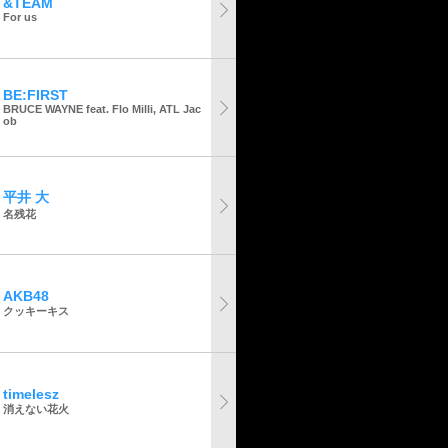
&TEAM
For us
BE:FIRST
BRUCE WAYNE feat. Flo Milli, ATL Jac
ob
平井 大
名残花
AKB48
クッキーキス
timelesz
消えない花火