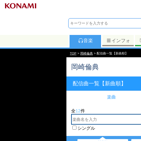
音楽
インフォ
TOP
>
岡崎倫典
> 配信曲一覧【新曲順】
岡崎倫典
配信曲一覧【新曲順】
楽曲
全
12
件
シングル