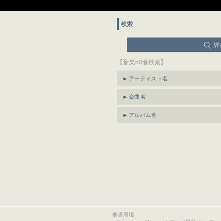
検索
詳
【音楽50音検索】
アーティスト名
楽曲名
アルバム名
推奨環境