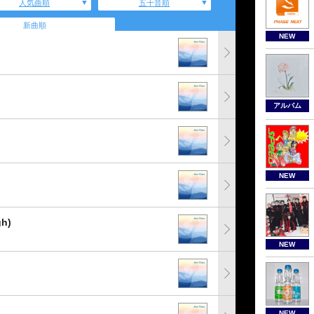
人気曲順
五十音順
新曲順
NEW
アルバム
NEW
gh)
NEW
NEW