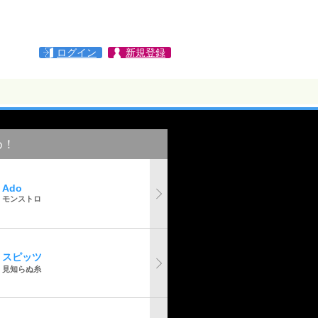
ログイン
新規登録
め！
Ado
モンストロ
スピッツ
見知らぬ糸