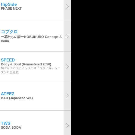
fripSide
PHASE NEXT
コブクロ
ー花たちの詩ーKOBUKURO Concept A
lbum
SPEED
Body & Soul (Remastered 2026)
Netflixリアリティシリーズ「ラヴ上等」シー
ズン2 主題歌
ATEEZ
BAD (Japanese Ver.)
TWS
SODA SODA