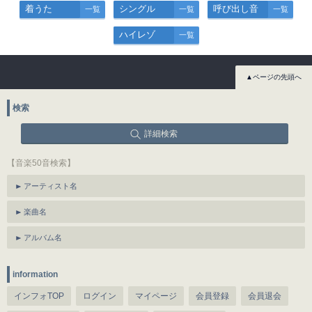
着うた
シングル
呼び出し音
一覧
一覧
一覧
ハイレゾ
一覧
▲ページの先頭へ
検索
詳細検索
【音楽50音検索】
アーティスト名
楽曲名
アルバム名
information
インフォTOP
ログイン
マイページ
会員登録
会員退会