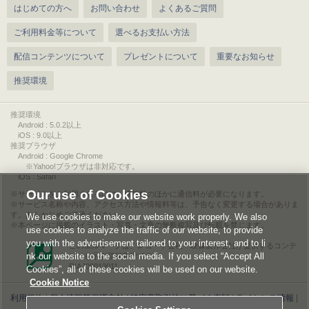
はじめての方へ
お問い合わせ
よくあるご質問
ご利用料金等について
選べるお支払い方法
配信コンテンツについて
プレゼントについて
重要なお知らせ
推奨環境
推奨環境
Android : 5.0.2以上
iOS : 9.0以上
推奨ブラウザ
Android : Google Chrome
※Yahoo!ブラウザは非対応です。
iOS : Safari
Our use of Cookies
サービスをご利用されるには、情報料のほかに通信料が必要になります。
サービス名称や内容、アクセス方法や情報料等は、予告なく変更する場合がありま
す。あらかじめご了承ください。
We use cookies to make our website work properly. We also
本ページに掲載のイラスト・写真・文章の無断複写及び転載を禁じます。
use cookies to analyze the traffic of our website, to provide
you with the advertisement tailored to your interest, and to li
このエルマークは、レコード会社・映像製作会社が提供するコンテ
nk our website to the social media. If you select “Accept All
ンツを示す登録商標です。
RIAJ00013011
Cookies”, all of these cookies will be used on our website.
Cookie Notice
利用規約
|
個人情報等保護方針
|
特定商取引法に基づく表記
|
ライセンス情報
|