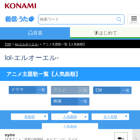
メニュー
音楽
はじめて
TOP
>
lol-エルオーエル-
> アニメ主題歌一覧【人気曲順】
lol-エルオーエル-
アニメ主題歌一覧【人気曲順】
ドラマ
一覧
アニメ
CM
一覧
一覧
映画
一覧
新曲順
人気曲順
五十音順
人気曲順
sync
TX系アニメ「双星の陰陽師」オープニング・テーマ